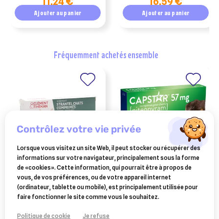
11,24 €
16,59 €
Ajouter au panier
Ajouter au panier
fréquemment achetés ensemble
contrôlez votre vie privée
Lorsque vous visitez un site Web, il peut stocker ou récupérer des
informations sur votre navigateur, principalement sous la forme
CLEMENT THEKAN
ELANCO ANIMAL
de «cookies». Cette information, qui pourrait être à propos de
strantel vermifuges chats
capstar (57mg)
vous, de vos préférences, ou de votre appareil internet
4 comprimés
comprimés anti-puces
(ordinateur, tablette ou mobile), est principalement utilisée pour
10,75 €
18,90 €
chiens plus 11 kg
faire fonctionner le site comme vous le souhaitez.
Ajouter au panier
Ajouter au panier
Politique de cookie
Je refuse