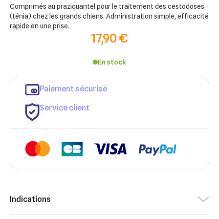
Comprimés au praziquantel pour le traitement des cestodoses
(ténia) chez les grands chiens. Administration simple, efficacité
rapide en une prise.
17,90 €
En stock
Paiement sécurisé
Service client
×
Indications
×
Connexion
Créer une liste d'envies