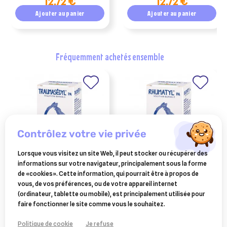
12,72 €
12,72 €
calme & équilibre
confort des femelles
nerveux chien & chat
chienne & chatte
Ajouter au panier
Ajouter au panier
fréquemment achetés ensemble
contrôlez votre vie privée
Lorsque vous visitez un site Web, il peut stocker ou récupérer des
informations sur votre navigateur, principalement sous la forme
BOIRON
BOIRON
de «cookies». Cette information, qui pourrait être à propos de
traumasedyl chien et chats
rhumatyl 30ml
vous, de vos préférences, ou de votre appareil internet
30ml
(ordinateur, tablette ou mobile), est principalement utilisée pour
11,90 €
11,90 €
faire fonctionner le site comme vous le souhaitez.
Ajouter au panier
Ajouter au panier
Politique de cookie
Je refuse