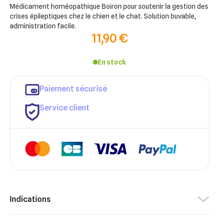
Médicament homéopathique Boiron pour soutenir la gestion des
crises épileptiques chez le chien et le chat. Solution buvable,
administration facile.
11,90 €
En stock
Paiement sécurisé
Service client
×
Indications
×
Connexion
Créer une liste d'envies