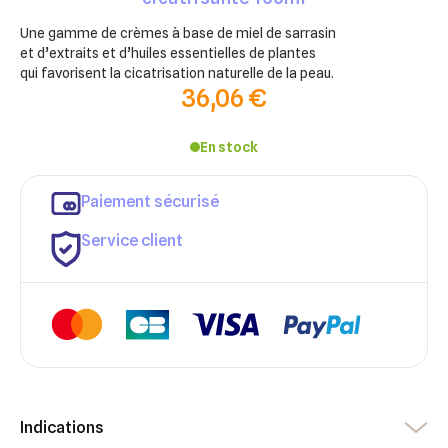
Une gamme de crèmes à base de miel de sarrasin
et d’extraits
et d’huiles essentielles de plantes
qui favorisent la cicatrisation naturelle de la peau.
36,06 €
En stock
Paiement sécurisé
Service client
×
×
Indications
Connexion
Créer une liste d'envies