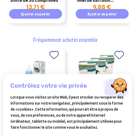
boîte de 30 comprimés
miel de sarrasin
13,71 €
9,88 €
cicatrisante 15ml
Ajouter au panier
Ajouter au panier
fréquemment achetés ensemble
contrôlez votre vie privée
Lorsque vous visitez un site Web, il peut stocker ou récupérer des
informations sur votre navigateur, principalement sous la forme
TVM
OSALIA
de «cookies». Cette information, qui pourrait être à propos de
ocryl produit d'hygiène
bucadog lamelles l
vous, de vos préférences, ou de votre appareil internet
135ml
buccales pour chien plus
(ordinateur, tablette ou mobile), est principalement utilisée pour
9,60 €
10,07 €
30 kg
faire fonctionner le site comme vous le souhaitez.
Ajouter au panier
Ajouter au panier