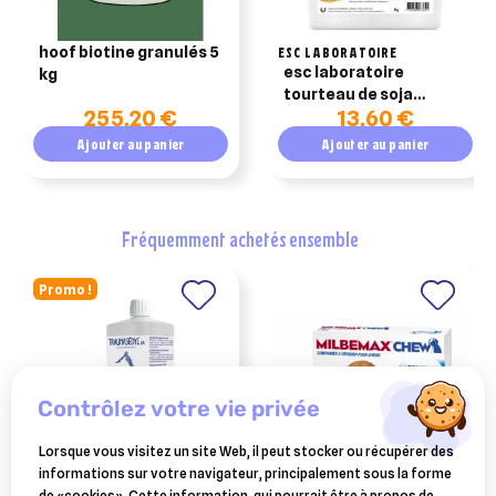
hoof biotine granulés 5
ESC LABORATOIRE
esc laboratoire
kg
tourteau de soja
255,20 €
13,60 €
apport de protéines
2.5kg
Ajouter au panier
Ajouter au panier
fréquemment achetés ensemble
Promo !
contrôlez votre vie privée
Lorsque vous visitez un site Web, il peut stocker ou récupérer des
informations sur votre navigateur, principalement sous la forme
BOIRON
ELANCO ANIMAL
de «cookies». Cette information, qui pourrait être à propos de