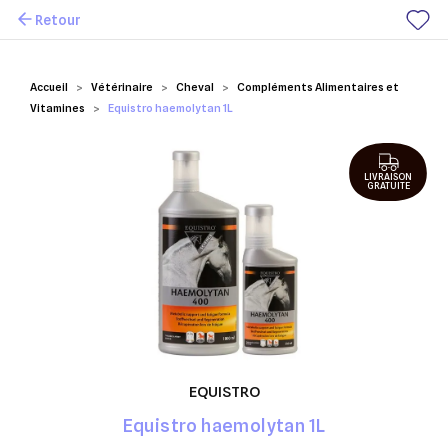
Retour
Mes favoris
Accueil
Vétérinaire
Cheval
Compléments Alimentaires et
Vitamines
Equistro haemolytan 1L
LIVRAISON
GRATUITE
EQUISTRO
Equistro haemolytan 1L