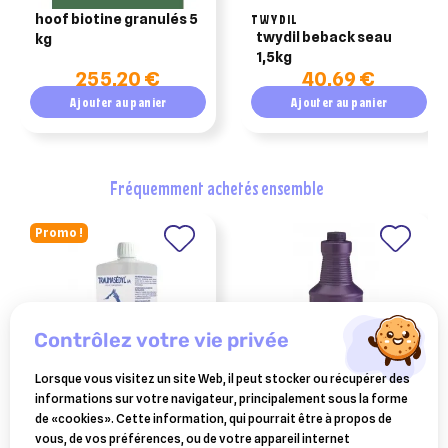
hoof biotine granulés 5
TWYDIL
twydil beback seau
kg
1,5kg
255,20 €
40,69 €
Ajouter au panier
Ajouter au panier
fréquemment achetés ensemble
Promo !
contrôlez votre vie privée
Lorsque vous visitez un site Web, il peut stocker ou récupérer des
informations sur votre navigateur, principalement sous la forme
BOIRON
FARNAM
de «cookies». Cette information, qui pourrait être à propos de
traumasedyl 1 litre solution
red cell 3.78 l
vous, de vos préférences, ou de votre appareil internet
buvable pour traumatismes