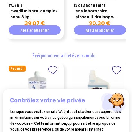
TWYDIL
ESC LABORATOIRE
twydil mineral complex
esc laboratoire
seau 3 kg
pissenlit drainage
39,07 €
20,30 €
detox cheval 1kg
Ajouter au panier
Ajouter au panier
fréquemment achetés ensemble
Promo !
contrôlez votre vie privée
Lorsque vous visitez un site Web, il peut stocker ou récupérer des
informations sur votre navigateur, principalement sous la forme
BOIRON
HORSE MASTER
de «cookies». Cette information, qui pourrait être à propos de
traumasedyl 1 litre solution
equisport electrolytes
vous, de vos préférences, ou de votre appareil internet
buvable pour traumatismes
horse master 1l