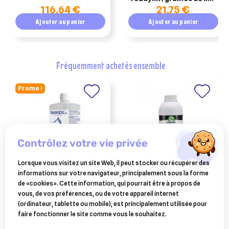
116,64 €
21,75 €
précuites digestion
cheval 1kg
Ajouter au panier
Ajouter au panier
fréquemment achetés ensemble
Promo !
contrôlez votre vie privée
Lorsque vous visitez un site Web, il peut stocker ou récupérer des
informations sur votre navigateur, principalement sous la forme
BOIRON
AUDEVARD
de «cookies». Cette information, qui pourrait être à propos de
traumasedyl 1 litre solution
ekyrenal plus pour les
vous, de vos préférences, ou de votre appareil internet
buvable pour traumatismes
phases de récupération du
(ordinateur, tablette ou mobile), est principalement utilisée pour
58,99 €
38,68 €
cheval 1 litre
faire fonctionner le site comme vous le souhaitez.
Ajouter au panier
Ajouter au panier