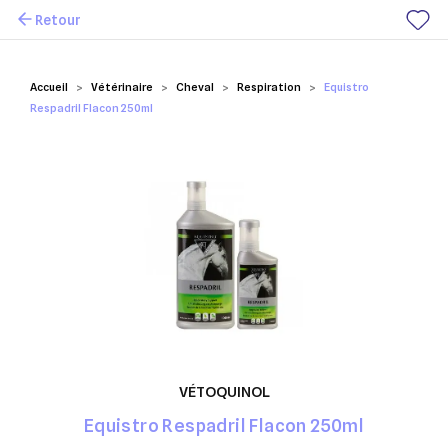
Retour
Mes favoris
Accueil
Vétérinaire
Cheval
Respiration
Equistro
Respadril Flacon 250ml
VÉTOQUINOL
Equistro Respadril Flacon 250ml