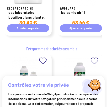
ESC LABORATOIRE
AUDEVARD
esc laboratoire
balsamic air 1 l
bouillon blanc plante
30,40 €
53,66 €
pure affections des
bronches 1kg
Ajouter au panier
Ajouter au panier
fréquemment achetés ensemble
contrôlez votre vie privée
Lorsque vous visitez un site Web, il peut stocker ou récupérer des
informations sur votre navigateur, principalement sous la forme
AUDEVARD
AUDEVARD
de «cookies». Cette information, qui pourrait être à propos de
balsamic air 500 ml
ekyflex mobility soutien