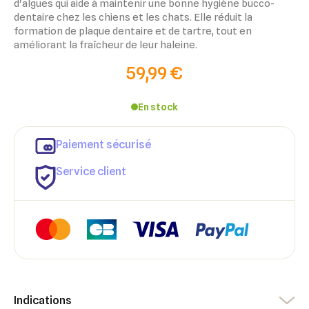
d'algues qui aide à maintenir une bonne hygiène bucco-
dentaire chez les chiens et les chats. Elle réduit la
formation de plaque dentaire et de tartre, tout en
améliorant la fraîcheur de leur haleine.
59,99 €
En stock
Paiement sécurisé
Service client
×
×
Connexion
Créer une liste d'envies
Indications