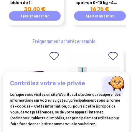
bidon de 1l
spot-on 0–10 kg – 4
30,40 €
16,76 €
pipettes
Ajouter au panier
Ajouter au panier
fréquemment achetés ensemble
contrôlez votre vie privée
Lorsque vous visitez un site Web, il peut stocker ou récupérer des
informations sur votre navigateur, principalement sous la forme
de «cookies». Cette information, qui pourrait être à propos de
CEVA SANTE ANIMALE
t.v.m. bucogel - tube de 50
vous, de vos préférences, ou de votre appareil internet
vectra 3d pipettes chien 10
ml + brosse à dents souple +
(ordinateur, tablette ou mobile), est principalement utilisée pour
à 25 kg 12 pipettes
doigtier
81 €
13,20 €
faire fonctionner le site comme vous le souhaitez.
Ajouter au panier
Ajouter au panier