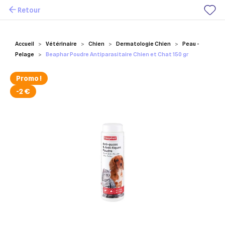
Retour
Mes favoris
Accueil
Vétérinaire
Chien
Dermatologie Chien
Peau -
Pelage
Beaphar Poudre Antiparasitaire Chien et Chat 150 gr
Promo !
-2 €