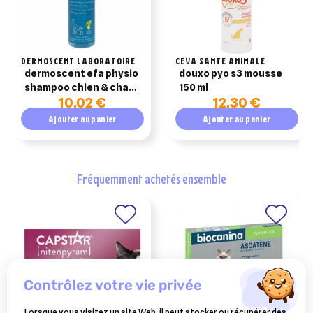
DERMOSCENT LABORATOIRE
CEVA SANTE ANIMALE
dermoscent efa physio
douxo pyo s3 mousse
shampoo chien & chat
150 ml
10,02 €
12,30 €
– 200 ml
Ajouter au panier
Ajouter au panier
fréquemment achetés ensemble
contrôlez votre vie privée
Lorsque vous visitez un site Web, il peut stocker ou récupérer des