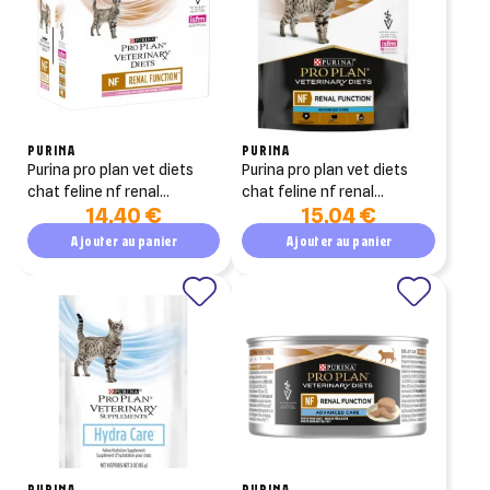
PURINA
PURINA
purina pro plan vet diets
purina pro plan vet diets
chat feline nf renal
chat feline nf renal
14,40 €
15,04 €
function saumon 10x85g
function poulet 10x85g
Ajouter au panier
Ajouter au panier
PURINA
PURINA