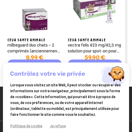
CEVA SANTE ANIMALE
CEVA SANTE ANIMALE
milbeguard duo chats – 2
vectra felis 423 mg/42,3 mg
comprimés (anciennement
solution pour spot-on pour
8,99 €
59,90 €
milbactor)
chats 12 pipettes
Ajouter au panier
Ajouter au panier
contrôlez votre vie privée
Lorsque vous visitez un site Web, il peut stocker ou récupérer des
informations sur votre navigateur, principalement sous la forme
de «cookies». Cette information, qui pourrait être à propos de
vous, de vos préférences, ou de votre appareil internet
(ordinateur, tablette ou mobile), est principalement utilisée pour
faire fonctionner le site comme vous le souhaitez.
Politique de cookie
Je refuse