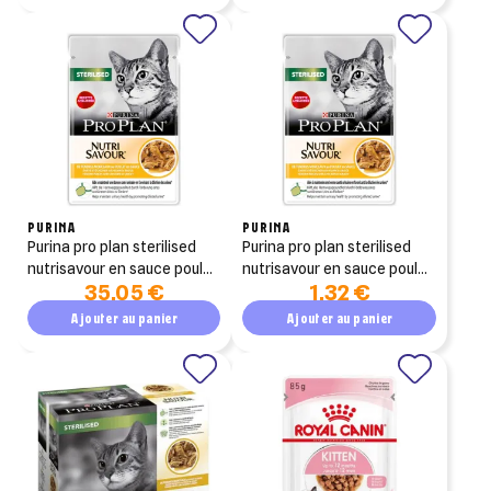
PURINA
PURINA
purina pro plan sterilised
purina pro plan sterilised
nutrisavour en sauce poulet
nutrisavour en sauce poulet
35,05 €
1,32 €
26x85g
85g
Ajouter au panier
Ajouter au panier