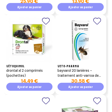
25,90 €
13,90 €
ruche (amitraz)
ruche (amitraz)
Ajouter au panier
Ajouter au panier
VÉTOQUINOL
VETO-PHARMA
drontal xl 2 comprimés
bayvarol 20 lanières –
(pochettes)
traitement anti-varroa de
14,49 €
30,58 €
rotation (fluméthrine)
Ajouter au panier
Ajouter au panier