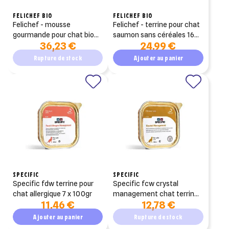
FELICHEF BIO
FELICHEF BIO
felichef - mousse
felichef - terrine pour chat
gourmande pour chat bio
saumon sans céréales 16
36,23 €
24,99 €
au saumon (pack de
terinnes de 100g
12x200gr)
Rupture de stock
Ajouter au panier
SPECIFIC
SPECIFIC
specific fdw terrine pour
specific fcw crystal
chat allergique 7 x 100gr
management chat terrinne
11,46 €
12,78 €
7 x 100gr
Ajouter au panier
Rupture de stock