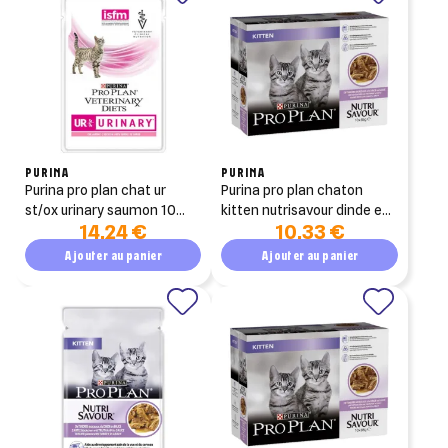
PURINA
PURINA
purina pro plan chat ur
purina pro plan chaton
st/ox urinary saumon 10
kitten nutrisavour dinde en
14,24 €
10,33 €
sachets de 85g
sauce 10x85g
Ajouter au panier
Ajouter au panier