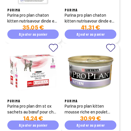
PURINA
PURINA
purina pro plan chaton
purina pro plan chaton
kitten nutrisavour dinde en
kitten nutrisavour dinde en
35,05 €
41,31 €
sauce 26x85g
sauce lot de 4x10x85g
Ajouter au panier
Ajouter au panier
PURINA
PURINA
purina pro plan dm st ox
purina pro plan kitten
sachets au bœuf pour chat
mousse riche en poulet
14,24 €
30,99 €
diabétiques 10 x 85g
boîte de 24x85g
Ajouter au panier
Ajouter au panier