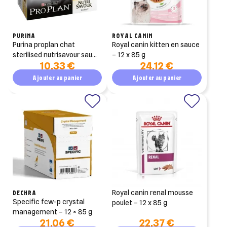
PURINA
ROYAL CANIN
purina proplan chat
royal canin kitten en sauce
sterilised nutrisavour sauce
– 12 x 85 g
10,33 €
24,12 €
poulet 10x85g
Ajouter au panier
Ajouter au panier
DECHRA
royal canin renal mousse
specific fcw-p crystal
poulet – 12 x 85 g
management – 12 × 85 g
21,06 €
22,37 €