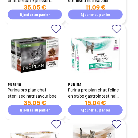
chat delicate poisson
sterilised nutrisavour
35,05 €
11,09 €
26x85g
mousse cabillaud 10x75g
Ajouter au panier
Ajouter au panier
PURINA
PURINA
purina pro plan chat
purina pro plan chat feline
sterilised nutrisavour boeuf
en st/ox gastrointestinal
35,05 €
15,04 €
26x85g
saumon 10x85g
Ajouter au panier
Ajouter au panier