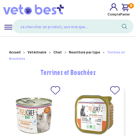
0
Compte
Panier
Mes favoris
Accueil
Vétérinaire
Chat
Nourriture par type
Terrines et
Bouchées
Terrines et Bouchées