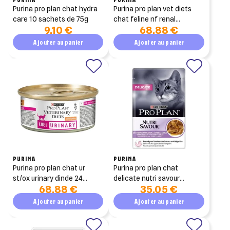
purina pro plan chat hydra
purina pro plan vet diets
care 10 sachets de 75g
chat feline nf renal
9,10 €
68,88 €
function 24 boites de 195g
Ajouter au panier
Ajouter au panier
×
×
Connexion
×
Créer une liste d'envies
((modalTitle))
×
Ajouter à ma liste d'envies
Vous devez être connecté pour ajouter des produits à votre
Nom de la liste d'envies
((confirmMessage))
liste d'envies.
add_circle_outline
Créer une nouvelle liste
PURINA
PURINA
purina pro plan chat ur
purina pro plan chat
((cancelText))
((modalDeleteText))
st/ox urinary dinde 24
delicate nutri savour
Annuler
Créer une liste d'envies
Annuler
Connexion
68,88 €
35,05 €
boites de 195g
26x85g
Ajouter au panier
Ajouter au panier