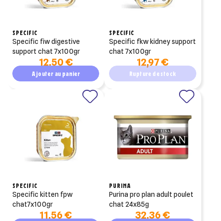
SPECIFIC
SPECIFIC
specific fiw digestive
specific fkw kidney support
support chat 7x100gr
chat 7x100gr
12,50 €
12,97 €
Ajouter au panier
Rupture de stock
SPECIFIC
PURINA
specific kitten fpw
purina pro plan adult poulet
chat7x100gr
chat 24x85g
11,56 €
32,36 €