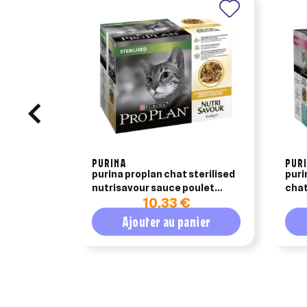
PURINA
PUR
purina proplan chat sterilised
puri
nutrisavour sauce poulet
chat
10,33 €
10x85g
Ajouter au panier