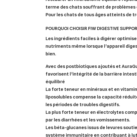
terme des chats souffrant de problèmes d
Pour les chats de tous âges atteints de tr
POURQUOI CHOISIR FIW DIGESTIVE SUPPOR
Les ingrédients faciles à digérer
optimise
nutriments
même lorsque l’appareil dige
bien.
Avec des postbiotiques ajoutés et AuraGu
favorisent l’intégrité de la barrière inte
équilibré
La forte teneur en minéraux et en vitami
liposolubles
compense la capacité réduit
les périodes de troubles digestifs.
La plus forte teneur en électrolytes
compe
par les diarrhées et les vomissements.
Les béta-glucanes issus de levures
souti
système
immunitaire en contribuant à lut