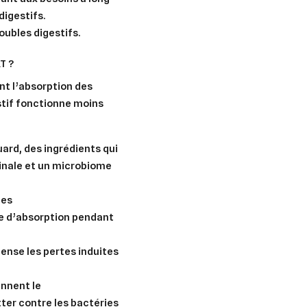
igestifs.
oubles digestifs.
T ?
nt l’absorption des
stif fonctionne moins
ard, des ingrédients qui
stinale et un microbiome
nes
e d’absorption
pendant
nse les pertes induites
ennent le
ter contre les bactéries