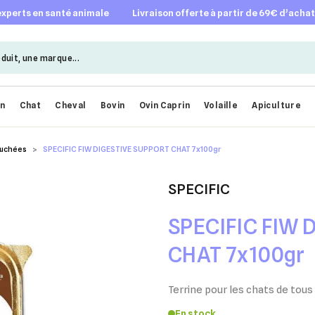
 experts en santé animale
livraison offerte à partir de 69€ d’acha
en
Chat
Cheval
Bovin
Ovin Caprin
Volaille
Apiculture
ouchées
SPECIFIC FIW DIGESTIVE SUPPORT CHAT 7x100gr
SPECIFIC
SPECIFIC FIW 
CHAT 7x100gr
Terrine pour les chats de tous
En stock