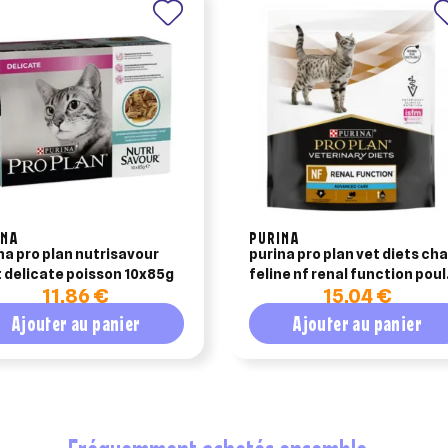
INA
PURINA
na pro plan nutrisavour
purina pro plan vet diets ch
 delicate poisson 10x85g
feline nf renal function pou
11,86 €
15,04 €
10x85g
Ajouter au panier
Ajouter au panier