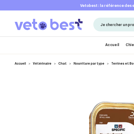
vetobest : la référence des
Accueil
Chi
Accueil
Vétérinaire
Chat
Nourriture par type
Terrines et B