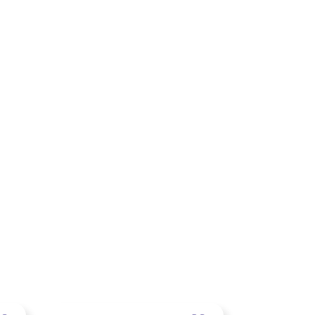
×
×
×