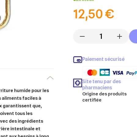
12,50 €
-
+
Paiement sécurisé
Site tenu par des
pharmaciens
riture humide pour les
Origine des produits
s aliments faciles à
certifiée
x garantissent que,
oivent tous les
avec des ingrédients
rière intestinale et
ant aux besoins à long