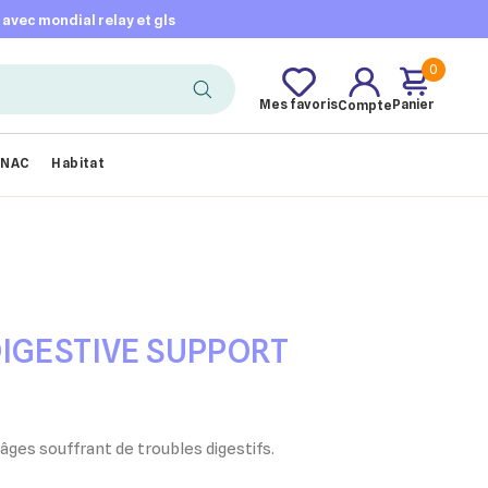
t avec mondial relay et gls
0
Mes favoris
Panier
Compte
NAC
Habitat
DIGESTIVE SUPPORT
 âges souffrant de troubles digestifs.