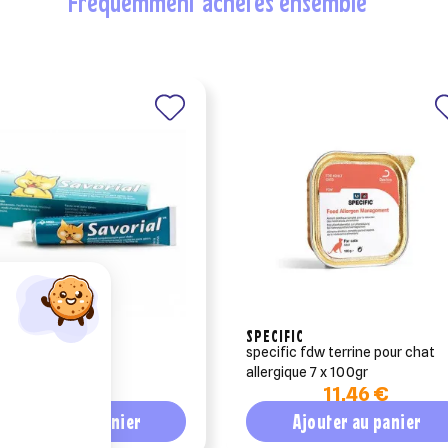
fréquemment achetés ensemble
CO ANIMAL
SPECIFIC
ial
specific fdw terrine pour chat
allergique 7 x 100gr
9,80 €
11,46 €
Ajouter au panier
Ajouter au panier