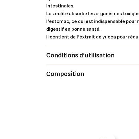
intestinales.
Cré
Co
La zéolite absorbe les organismes toxiqu
l’estomac,
ce qui est indispensable pour
Ajo
Nom d
Vous 
digestif en bonne santé.
Il contient de l’extrait de yucca
pour rédu
add_circle_outline
An
Conditions d'utilisation
An
Composition