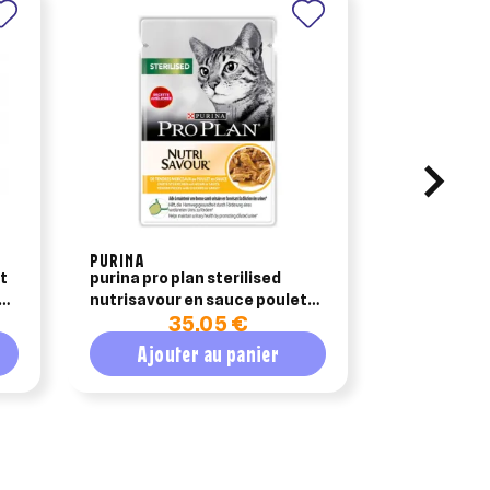
PURINA
PURINA
at
purina pro plan sterilised
purina pro 
let
nutrisavour en sauce poulet
nutrisavour
35,05 €
3
26x85g
26x85g
Ajouter au panier
Ajout