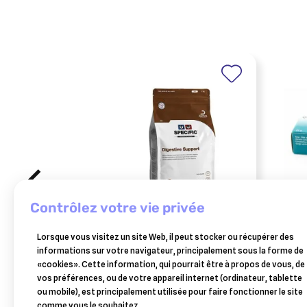
contrôlez votre vie privée
SPECIFIC
ELAN
Lorsque vous visitez un site Web, il peut stocker ou récupérer des
specific fid digestive support chat
savor
informations sur votre navigateur, principalement sous la forme de
2kg
«cookies». Cette information, qui pourrait être à propos de vous, de
28,52 €
vos préférences, ou de votre appareil internet (ordinateur, tablette
Ajouter au panier
ou mobile), est principalement utilisée pour faire fonctionner le site
comme vous le souhaitez.