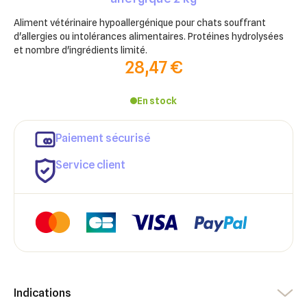
Aliment vétérinaire hypoallergénique pour chats souffrant
d'allergies ou intolérances alimentaires. Protéines hydrolysées
et nombre d'ingrédients limité.
28,47 €
En stock
Paiement sécurisé
Service client
×
×
Indications
Connexion
Créer une liste d'envies