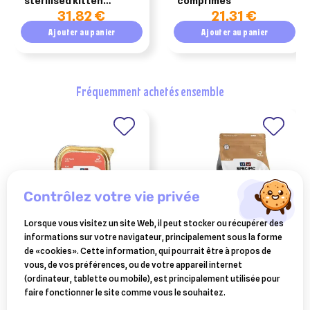
sterilised kitten
comprimés
31,82 €
21,31 €
optisart saumon 3kg
Ajouter au panier
Ajouter au panier
fréquemment achetés ensemble
contrôlez votre vie privée
Lorsque vous visitez un site Web, il peut stocker ou récupérer des
informations sur votre navigateur, principalement sous la forme
SPECIFIC
SPECIFIC
de «cookies». Cette information, qui pourrait être à propos de
specific fdw terrine pour
specific fod-hy allergen
vous, de vos préférences, ou de votre appareil internet
chat allergique 7 x 100gr
management chat2kg
(ordinateur, tablette ou mobile), est principalement utilisée pour
11,46 €
29,68 €
faire fonctionner le site comme vous le souhaitez.
Ajouter au panier
Ajouter au panier