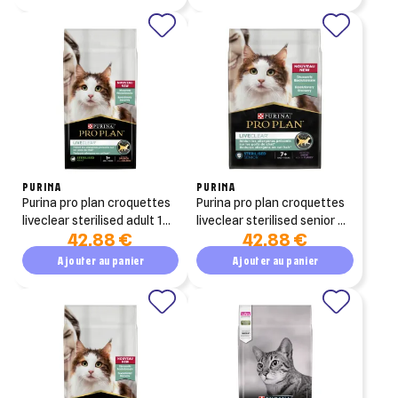
PURINA
PURINA
purina pro plan croquettes
purina pro plan croquettes
liveclear sterilised adult 1+
liveclear sterilised senior 7+
42,88 €
42,88 €
riche en saumon 2.8kg
riche en dinde 2.8kg
Ajouter au panier
Ajouter au panier