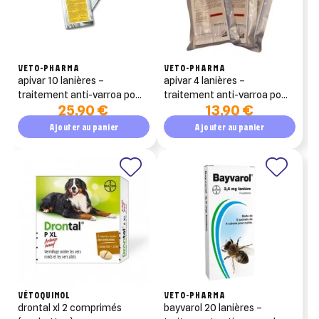
VETO-PHARMA
VETO-PHARMA
apivar 10 lanières –
apivar 4 lanières –
traitement anti-varroa pour
traitement anti-varroa pour
25,90 €
13,90 €
ruche (amitraz)
ruche (amitraz)
Ajouter au panier
Ajouter au panier
VÉTOQUINOL
VETO-PHARMA
drontal xl 2 comprimés
bayvarol 20 lanières –