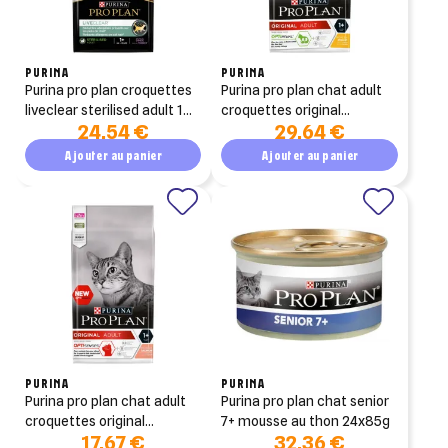
PURINA
PURINA
purina pro plan croquettes
purina pro plan chat adult
liveclear sterilised adult 1+
croquettes original
24,54 €
29,64 €
riche en dinde 1.4kg
optirenal poulet 3kg
Ajouter au panier
Ajouter au panier
PURINA
PURINA
purina pro plan chat adult
purina pro plan chat senior
croquettes original
7+ mousse au thon 24x85g
17,67 €
32,36 €
optisenses saumon 1.5kg