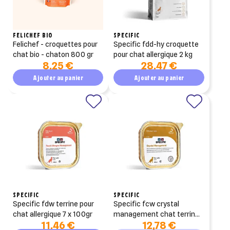
FELICHEF BIO
SPECIFIC
felichef - croquettes pour
specific fdd-hy croquette
chat bio - chaton 800 gr
pour chat allergique 2 kg
8,25 €
28,47 €
Ajouter au panier
Ajouter au panier
SPECIFIC
SPECIFIC
specific fdw terrine pour
specific fcw crystal
chat allergique 7 x 100gr
management chat terrinne
11,46 €
12,78 €
7 x 100gr