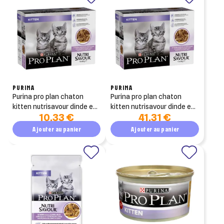
PURINA
PURINA
purina pro plan chaton
purina pro plan chaton
kitten nutrisavour dinde en
kitten nutrisavour dinde en
10,33 €
41,31 €
sauce 10x85g
sauce lot de 4x10x85g
Ajouter au panier
Ajouter au panier