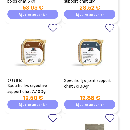
poids chat 6 kg
support chat 2kg
63,03 €
28,52 €
Ajouter au panier
Ajouter au panier
SPECIFIC
specific fjw joint support
specific fiw digestive
chat 7x100gr
support chat 7x100gr
12,50 €
12,88 €
Ajouter au panier
Ajouter au panier