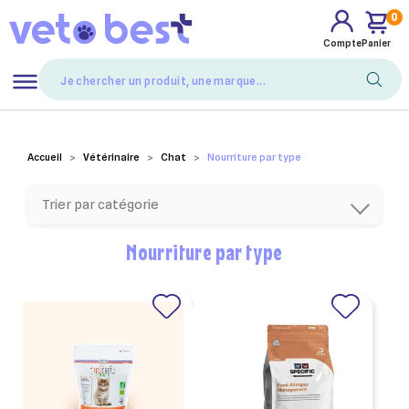
0
Compte
Panier
Mes favoris
Accueil
Vétérinaire
Chat
Nourriture par type
Trier par catégorie
Nourriture par type