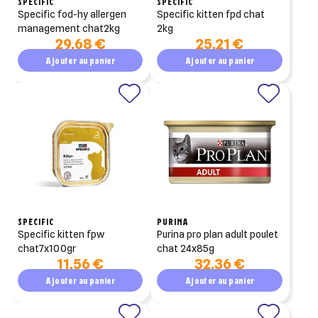
SPECIFIC
SPECIFIC
specific fod-hy allergen
specific kitten fpd chat
management chat2kg
2kg
29,68 €
25,21 €
Ajouter au panier
Ajouter au panier
SPECIFIC
PURINA
specific kitten fpw
purina pro plan adult poulet
chat7x100gr
chat 24x85g
11,56 €
32,36 €
Ajouter au panier
Ajouter au panier