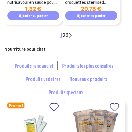
nutrisavour en sauce poulet
croquettes sterilised
1,32 €
20,78 €
85g
optidigest poulet 1.5kg
Ajouter au panier
Ajouter au panier
1
2
3
Nourriture pour chat
produits tendanciel
produits les plus consultés
produits vedettes
nouveaux produits
produits speciaux
Promo !