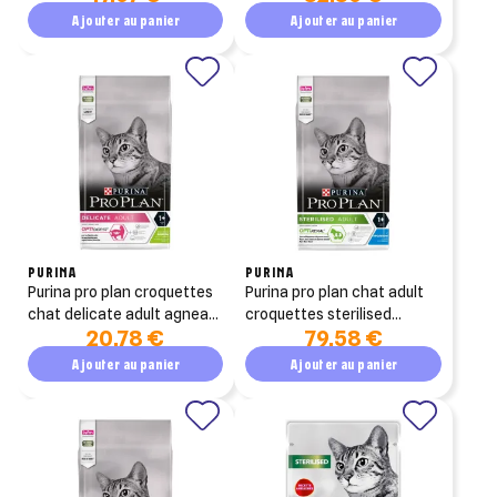
Ajouter au panier
Ajouter au panier
PURINA
PURINA
purina pro plan croquettes
purina pro plan chat adult
chat delicate adult agneau
croquettes sterilised
20,78 €
79,58 €
1.5kg
optirenal lapin 10kg
Ajouter au panier
Ajouter au panier