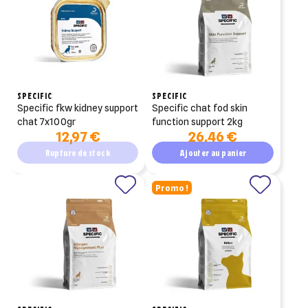
SPECIFIC
SPECIFIC
specific fkw kidney support
specific chat fod skin
chat 7x100gr
function support 2kg
12,97 €
26,46 €
Rupture de stock
Ajouter au panier
Promo !