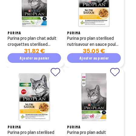
PURINA
PURINA
purina pro plan chat adult
purina pro plan sterilised
croquettes sterilised
nutrisavour en sauce poulet
31,82 €
35,05 €
optirenal lapin 3kg
26x85g
Ajouter au panier
Ajouter au panier
PURINA
PURINA
purina pro plan sterilised
purina pro plan adult