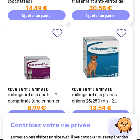
(pochettes)
traitement anti-varroa de
14,49 €
30,58 €
rotation (fluméthrine)
Ajouter au panier
Ajouter au panier
CEVA SANTE ANIMALE
CEVA SANTE ANIMALE
milbeguard duo chats – 2
milbeguard duo grands
comprimés (anciennement
chiens 25/250 mg - 2
8,99 €
13,54 €
milbactor)
comprimés
Ajouter au panier
Ajouter au panier
contrôlez votre vie privée
Lorsque vous visitez un site Web, il peut stocker ou récupérer des