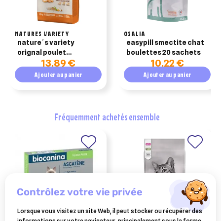
NATURES VARIETY
OSALIA
nature´s variety
easypill smectite chat
orignal poulet
boulettes 20 sachets
13,89 €
10,22 €
croquettes pour chat
adulte 1,25kg
Ajouter au panier
Ajouter au panier
fréquemment achetés ensemble
contrôlez votre vie privée
Lorsque vous visitez un site Web, il peut stocker ou récupérer des
informations sur votre navigateur, principalement sous la forme