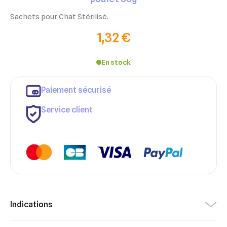
Sachets pour Chat Stérilisé.
1,32 €
En stock
Paiement sécurisé
Service client
Indications
×
×
Connexion
Créer une liste d'envies