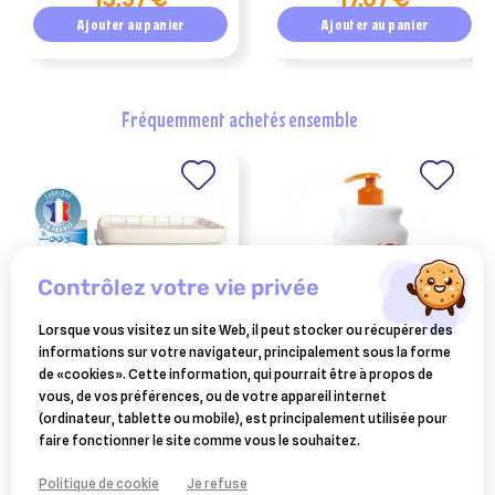
Ajouter au panier
Ajouter au panier
fréquemment achetés ensemble
contrôlez votre vie privée
Lorsque vous visitez un site Web, il peut stocker ou récupérer des
informations sur votre navigateur, principalement sous la forme
BIMEDA
CEVA SANTE ANIMALE
de «cookies». Cette information, qui pourrait être à propos de
neobion lait seau 8 kg
douxo s3 pyo shampooing
vous, de vos préférences, ou de votre appareil internet
200 ml
(ordinateur, tablette ou mobile), est principalement utilisée pour
124,40 €
15,37 €
faire fonctionner le site comme vous le souhaitez.
Ajouter au panier
Ajouter au panier
Politique de cookie
Je refuse