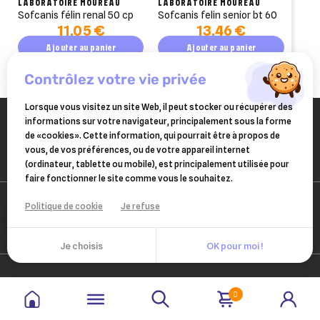
LABORATOIRE MOUREAU
LABORATOIRE MOUREAU
add_circle_outline
Créer une nouvelle liste
sofcanis félin renal 50 cp
sofcanis felin senior bt 60
11,05 €
13,46 €
((cancelText))
((modalDeleteText))
Annuler
Créer une liste d'envies
Annuler
Connexion
Ajouter au panier
Ajouter au panier
contrôlez votre vie privée
Lorsque vous visitez un site Web, il peut stocker ou récupérer des
informations sur votre navigateur, principalement sous la forme
de «cookies». Cette information, qui pourrait être à propos de
vous, de vos préférences, ou de votre appareil internet
(ordinateur, tablette ou mobile), est principalement utilisée pour
faire fonctionner le site comme vous le souhaitez.
Politique de cookie
Je refuse
Je choisis
OK pour moi !
0