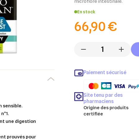
microflore intestinale.
En stock
66,90 €
-
+
Paiement sécurisé
Site tenu par des
pharmaciens
n sensible.
Origine des produits
n°1.
certifiée
nt une digestion
ent prouvés pour