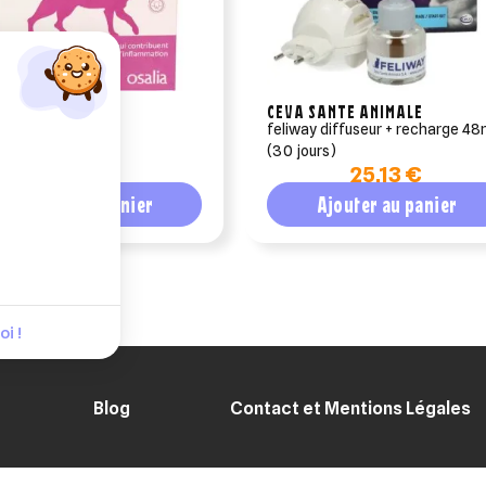
IA
CEVA SANTE ANIMALE
ill gingiva chat
feliway diffuseur + recharge 48
(30 jours)
11,10 €
25,13 €
Ajouter au panier
Ajouter au panier
i !
Blog
Contact et Mentions Légales