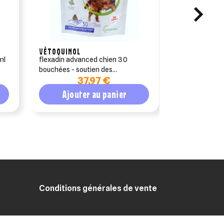
VÉTOQUINOL
CEVA SANTE 
ml
flexadin advanced chien 30
douxo s3 cal
bouchées - soutien des
37,97 €
1
articulations
Ajouter au panier
Ajout
Conditions générales de vente