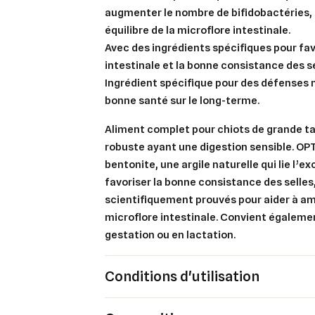
augmenter le nombre de bifidobactéries, 
équilibre de la microflore intestinale.
Avec des ingrédients spécifiques pour fav
intestinale et la bonne consistance des se
Ingrédient spécifique pour des défenses n
bonne santé sur le long-terme.
Aliment complet pour chiots de grande t
robuste ayant une digestion sensible. OPT
bentonite, une argile naturelle qui lie l’e
favoriser la bonne consistance des selles
scientifiquement prouvés pour aider à amél
microflore intestinale. Convient égaleme
gestation ou en lactation.
Cré
Co
Conditions d'utilisation
Ajo
Nom d
Vous 