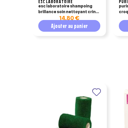
ESC LABORATOIRE
PUR
esc laboratoire shampoing
puri
brillance soin nettoyant crins
croq
14,80 €
500ml
opti
Ajouter au panier