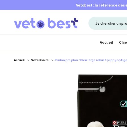
vetobest : la référence des
Accueil
Chi
Accueil
Vétérinaire
Purina pro plan chien large robust puppy optig