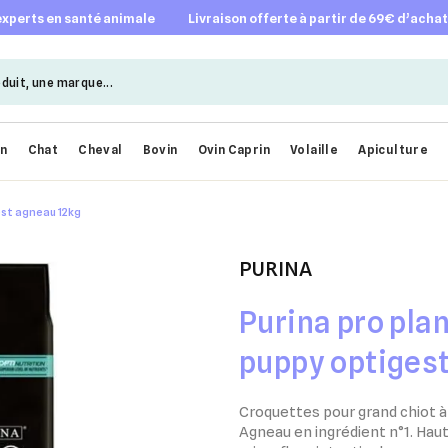
 experts en santé animale
livraison offerte à partir de 69€ d’acha
en
Chat
Cheval
Bovin
Ovin Caprin
Volaille
Apiculture
est agneau 12kg
PURINA
Purina pro plan
puppy optiges
Croquettes pour grand chiot à 
Agneau en ingrédient n°1. Haut