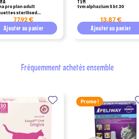
INA
TVM
na pro plan adult
tvm alphazium 5 bt 30
uettes sterilised
77,92 €
13,87 €
digest poulet 10kg
Ajouter au panier
Ajouter au panier
fréquemment achetés ensemble
Promo !