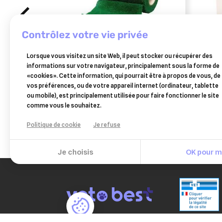
contrôlez votre vie privée
BIOVE
OSAL
Lorsque vous visitez un site Web, il peut stocker ou récupérer des
hoof fit tape 4,5m x 10 cm boite
easyp
informations sur votre navigateur, principalement sous la forme de
de 12
«cookies». Cette information, qui pourrait être à propos de vous, de
29,50 €
vos préférences, ou de votre appareil internet (ordinateur, tablette
Ajouter au panier
ou mobile), est principalement utilisée pour faire fonctionner le site
comme vous le souhaitez.
Politique de cookie
Je refuse
Je choisis
OK pour mo