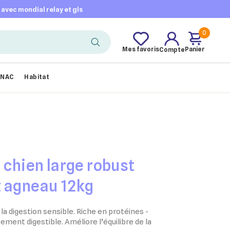
t avec mondial relay et gls
0
Mes favoris
Panier
Compte
NAC
Habitat
 chien large robust
t agneau 12kg
la digestion sensible. Riche en protéines -
ement digestible. Améliore l’équilibre de la