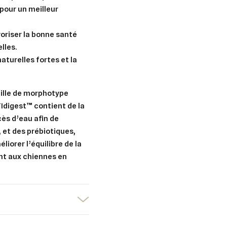
pour un meilleur
oriser la bonne santé
lles.
aturelles fortes et la
aille de morphotype
Idigest™ contient de la
xcès d’eau afin de
, et des prébiotiques,
iorer l’équilibre de la
nt aux chiennes en
er une liste d'envies
nnexion
uter à ma liste d'envies
e la liste d'envies
devez être connecté pour ajouter des produits à votre liste d'envies.