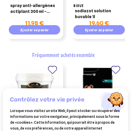
spray anti-allergènes
BIOVE
sodiazot solution
actiplant 300 ml –
buvable 1l
protection naturelle
11,98 €
19,60 €
contre les allergènes
domestiques
Ajouter au panier
Ajouter au panier
fréquemment achetés ensemble
contrôlez votre vie privée
Lorsque vous visitez un site Web, il peut stocker ou récupérer des
informations sur votre navigateur, principalement sous la forme
HORSE MASTER
PURINA
de «cookies». Cette information, qui pourrait être à propos de
synoflex horse master
purina pro plan medium
vous, de vos préférences, ou de votre appareil internet
poudre seau de 453 gr
adult sensitive digestion