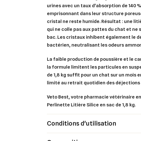
urines avec un taux d'absorption de 140 % 
emprisonnant dans leur structure poreuse
cristal ne reste humide. Résultat : une lit
Cré
qui ne colle pas aux pattes du chat et ne 
Co
bac. Les cristaux inhibent également le
Ajo
Nom d
bactérien, neutralisant les odeurs ammon
Vous 
La faible production de poussière et le c
add_circle_outline
la formule limitent les particules en suspe
An
de 1,8 kg suffit pour un chat sur un mois 
An
limité au retrait quotidien des déjections 
Veto Best, votre pharmacie vétérinaire en
Perlinette Litière Silice en sac de 1,8 kg.
Conditions d'utilisation