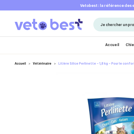
vetobest : la référence des
Accueil
Chi
Accueil
Vétérinaire
Litière Silice Perlinette – 1,8 kg – Pour le conf