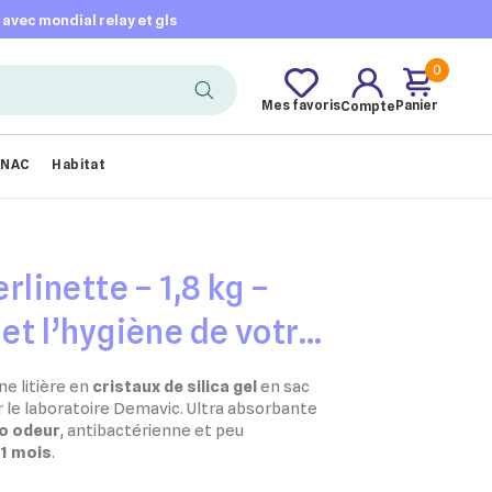
t avec mondial relay et gls
0
Mes favoris
Panier
Compte
NAC
Habitat
erlinette – 1,8 kg –
 et l’hygiène de votre
ne litière en
cristaux de silica gel
en sac
r le laboratoire Demavic. Ultra absorbante
o odeur
, antibactérienne et peu
 1 mois
.