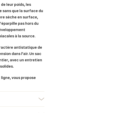
de leur poids, les
 sans que la surface du
ière sèche en surface,
er une liste d'envies
s'éparpille pas hors du
nnexion
 développement
uter à ma liste d'envies
e la liste d'envies
iacales à la source.
devez être connecté pour ajouter des produits à votre liste d'envies.
aractère antistatique de
Créer une nouvelle liste
nsion dans l'air. Un sac
nuler
Connexion
entier, avec un entretien
nuler
Créer une liste d'envies
solides.
 ligne, vous propose