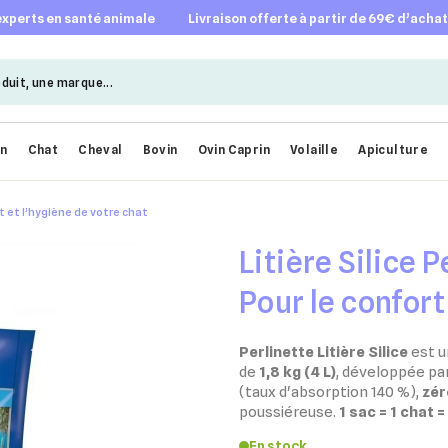
 experts en santé animale
livraison offerte à partir de 69€ d’acha
en
Chat
Cheval
Bovin
Ovin Caprin
Volaille
Apiculture
ort et l’hygiène de votre chat
Litière Silice P
Pour le confort
chat
Perlinette Litière Silice
est u
de
1,8 kg (4 L)
, développée pa
(taux d'absorption 140 %),
zér
poussiéreuse.
1 sac = 1 chat =
En stock