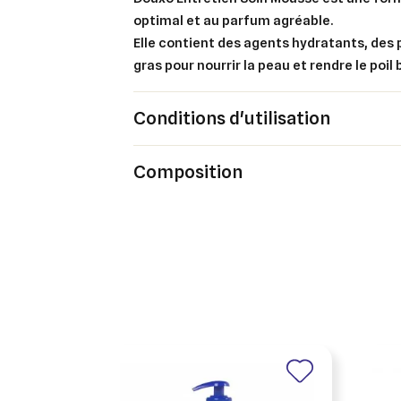
optimal et au parfum agréable.
Elle contient des agents hydratants, des 
gras pour nourrir la peau et rendre le poil b
Conditions d'utilisation
Composition
Cré
Co
Ajo
Nom d
Vous 
add_circle_outline
An
An