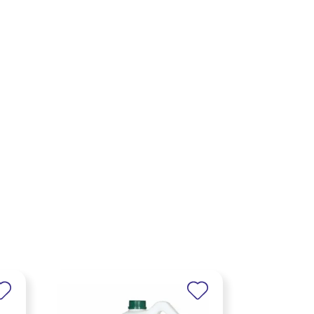
×
×
×