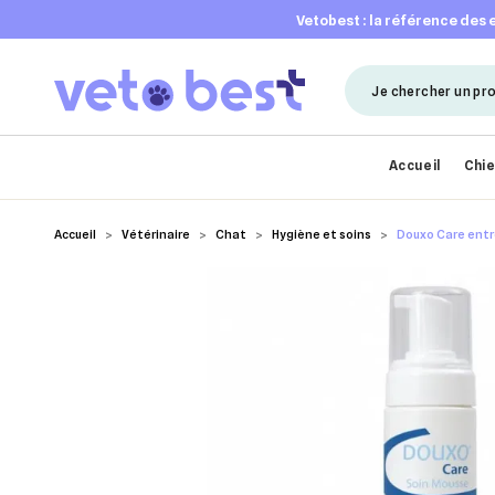
vetobest : la référence des
Accueil
Chi
Accueil
Vétérinaire
Chat
Hygiène et soins
Douxo Care entr