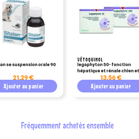
VÉTOQUINOL
lan se suspension orale 90
legaphyton 50- fonction
hépatique et rénale chien e
21,29 €
13,56 €
chat (24cp)
Ajouter au panier
Ajouter au panier
fréquemment achetés ensemble