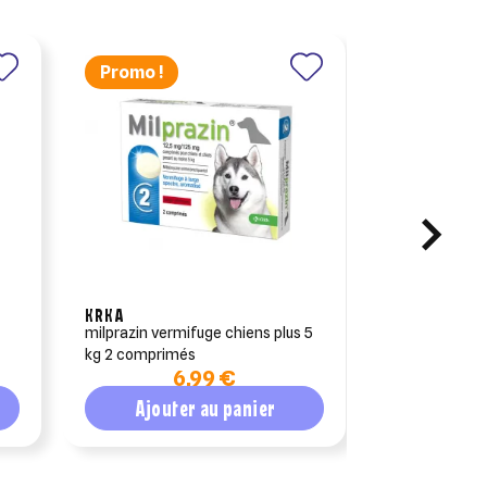
Promo !
KRKA
CEVA SANTE 
milprazin vermifuge chiens plus 5
douxo s3 car
kg 2 comprimés
6,99 €
1
Ajouter au panier
Ajout