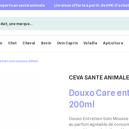
 experts en santé animale
livraison offerte à partir de 69€ d’acha
en
Chat
Cheval
Bovin
Ovin Caprin
Volaille
Apiculture
etien soin mousse 200ml
CEVA SANTE ANIMAL
Douxo Care entretien 
200ml
Douxo Entretien Soin Mousse
au
parfum agréable de conco