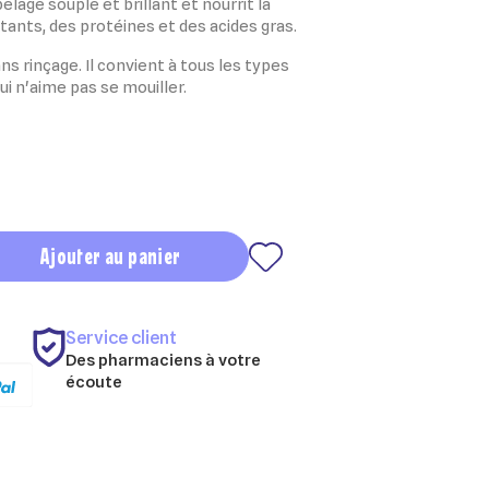
pelage souple et brillant
et
nourrit la
ants, des protéines et des acides gras.
ans rinçage
. Il convient à tous les types
 n'aime pas se mouiller.
Ajouter au panier
Service client
Des pharmaciens à votre
écoute