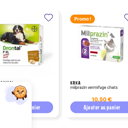
Promo !
QUINOL
KRKA
al xl 2 comprimés
milprazin vermifuge chats
hettes)
14,49 €
10,50 €
Ajouter au panier
Ajouter au panier