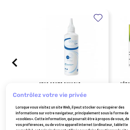
CEVA SANTE ANIMALE
VÉTO
douxo s3 lotion auriculaire 120 ml
dront
contrôlez votre vie privée
(poc
13,31 €
Lorsque vous visitez un site Web, il peut stocker ou récupérer des
Ajouter au panier
informations sur votre navigateur, principalement sous la forme de
«cookies». Cette information, qui pourrait être à propos de vous, de
vos préférences, ou de votre appareil internet (ordinateur, tablette