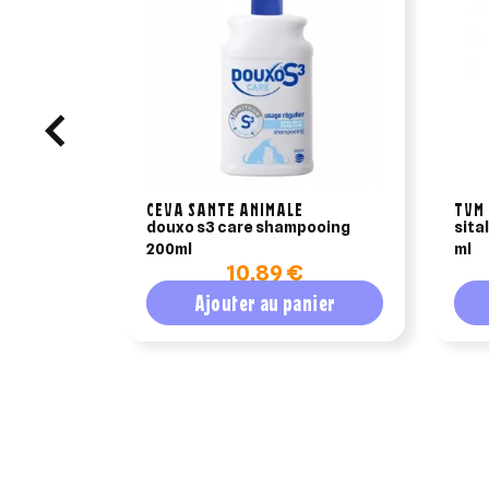
CEVA SANTE ANIMALE
TVM
douxo s3 care shampooing
sita
200ml
ml
10,89 €
Ajouter au panier