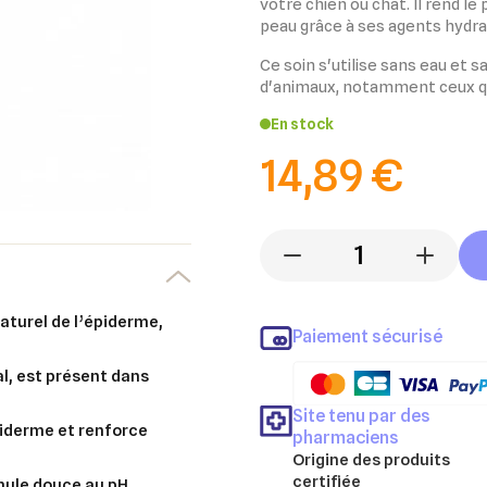
votre chien ou chat. Il rend le
peau
grâce à ses agents hydrat
Ce soin s'utilise
sans eau et s
d'animaux, notamment ceux qui
En stock
14,89 €
-
+
aturel de l’épiderme,
Paiement sécurisé
l, est présent dans
Site tenu par des
épiderme et renforce
pharmaciens
Origine des produits
certifiée
mule douce au pH