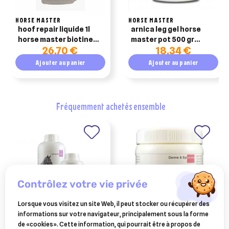
HORSE MASTER
HORSE MASTER
hoof repair liquide 1l
arnica leg gel horse
horse master biotine
master pot 500 gr
26,70 €
18,34 €
liquide pour sabot
action rapide pour
cheval
cheval
Ajouter au panier
Ajouter au panier
fréquemment achetés ensemble
contrôlez votre vie privée
Lorsque vous visitez un site Web, il peut stocker ou récupérer des
informations sur votre navigateur, principalement sous la forme
FEDVET
FARNAM
de «cookies». Cette information, qui pourrait être à propos de
calovet 1 litre soutien
picri-baume cicatrisant