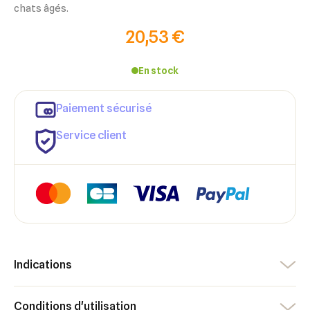
chats âgés.
20,53 €
En stock
Paiement sécurisé
Service client
Indications
×
×
Connexion
Créer une liste d'envies
Conditions d'utilisation