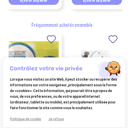
Ajouter au panier
Ajouter au panier
fréquemment achetés ensemble
contrôlez votre vie privée
Lorsque vous visitez un site Web, il peut stocker ou récupérer des
informations sur votre navigateur, principalement sous la forme
BOEHRINGER INGELHEIM
TVM
de «cookies». Cette information, qui pourrait être à propos de
seraquin omega chien
locox 30 comprimés sous
vous, de vos préférences, ou de votre appareil internet
pochette 30 comprimés
sachet
(ordinateur, tablette ou mobile), est principalement utilisée pour
26,10 €
18,90 €
faire fonctionner le site comme vous le souhaitez.
Ajouter au panier
Ajouter au panier
Politique de cookie
Je refuse