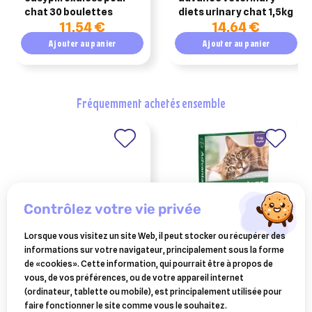
chat 30 boulettes
diets urinary chat 1,5kg
11,54 €
14,64 €
Ajouter au panier
Ajouter au panier
fréquemment achetés ensemble
contrôlez votre vie privée
Lorsque vous visitez un site Web, il peut stocker ou récupérer des
informations sur votre navigateur, principalement sous la forme
CEVA SANTE ANIMALE
ELANCO ANIMAL
de «cookies». Cette information, qui pourrait être à propos de
milbeguard duo chats – 2
advantage 80 chat et lapin
vous, de vos préférences, ou de votre appareil internet
comprimés (anciennement
de plus de 4 kg x4 pipettes
(ordinateur, tablette ou mobile), est principalement utilisée pour
8,99 €
18,50 €
milbactor)
faire fonctionner le site comme vous le souhaitez.