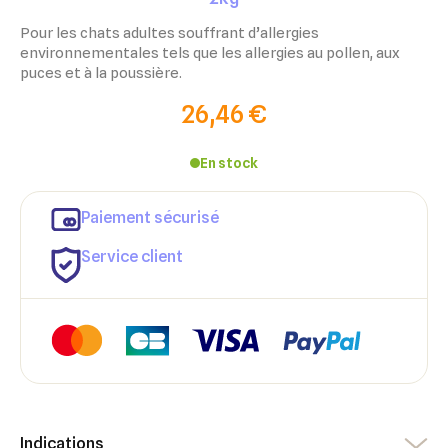
Pour les chats adultes souffrant d’allergies
environnementales tels que les allergies au pollen, aux
puces et à la poussière.
26,46 €
En stock
Paiement sécurisé
Service client
×
×
Connexion
Créer une liste d'envies
Indications