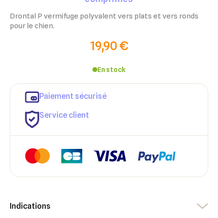
Drontal P vermifuge polyvalent vers plats et vers ronds
pour le chien.
19,90 €
En stock
Paiement sécurisé
Service client
×
×
Indications
Connexion
Créer une liste d'envies