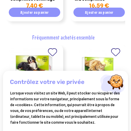
7,40 €
16,59 €
Ajouter au panier
Ajouter au panier
fréquemment achetés ensemble
contrôlez votre vie privée
Lorsque vous visitez un site Web, il peut stocker ou récupérer des
informations sur votre navigateur, principalement sous la forme
VÉTOQUINOL
VÉTOQUINOL
de «cookies». Cette information, qui pourrait être à propos de
drontal xl 2 comprimés
drontal chat duo vermifuge
vous, de vos préférences, ou de votre appareil internet
(pochettes)
4 comprimés
(ordinateur, tablette ou mobile), est principalement utilisée pour
14,49 €
11,66 €
faire fonctionner le site comme vous le souhaitez.
Ajouter au panier
Ajouter au panier