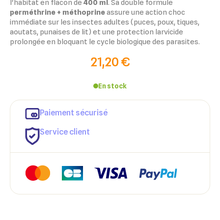
l'habitat en flacon de
400 ml
. Sa double formule
perméthrine + méthoprine
assure une action choc
immédiate sur les insectes adultes (puces, poux, tiques,
aoutats, punaises de lit) et une protection larvicide
prolongée en bloquant le cycle biologique des parasites.
21,20 €
En stock
×
×
Paiement sécurisé
Connexion
Créer une liste d'envies
Service client
×
Ajouter à ma liste d'envies
Vous devez être connecté pour ajouter des produits à votre
Nom de la liste d'envies
liste d'envies.
add_circle_outline
Créer une nouvelle liste
Annuler
Créer une liste d'envies
Annuler
Connexion