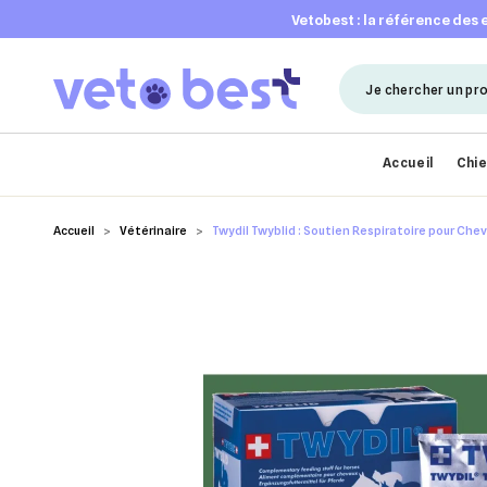
vetobest : la référence des
Accueil
Chi
Accueil
Vétérinaire
Twydil Twyblid : Soutien Respiratoire pour Che