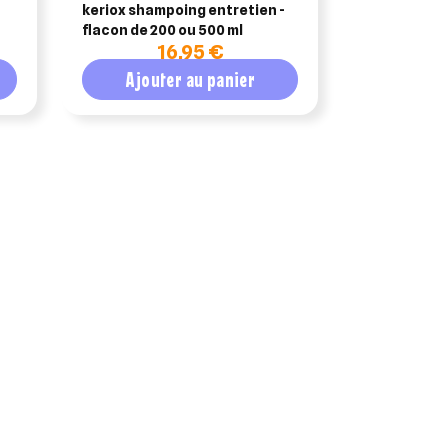
keriox shampoing entretien -
glue'n trap 
flacon de 200 ou 500 ml
16,95 €
3
Ajouter au panier
Ajout