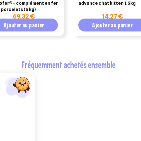
ofer® – complément en fer
advance chat kitten 1.5kg
 porcelets (5 kg)
69,32 €
14,27 €
Ajouter au panier
Ajouter au panier
fréquemment achetés ensemble