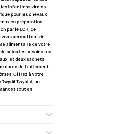
les infections virales.
fique pour les chevaux
 ceux en préparation
on par le LCH, ce
e, vous permettant de
ime alimentaire de votre
le selon les besoins : un
maux, et deux sachets
une durée de traitement
er une liste d'envies
nnexion
ômes. Offrez à votre
c Twydil Twyblid, un
uter à ma liste d'envies
e la liste d'envies
rmances tout en
devez être connecté pour ajouter des produits à votre liste d'envies.
Créer une nouvelle liste
nuler
Connexion
nuler
Créer une liste d'envies