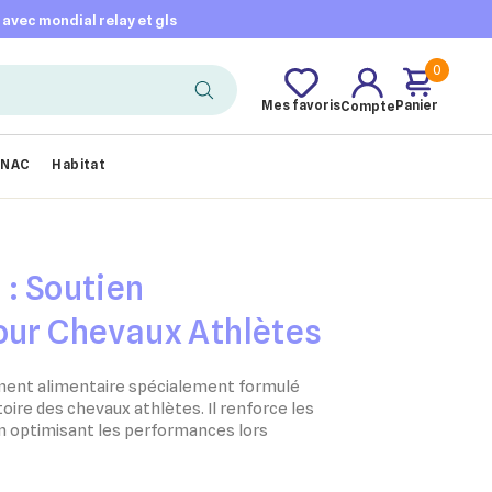
t avec mondial relay et gls
0
Mes favoris
Panier
Compte
NAC
Habitat
 : Soutien
our Chevaux Athlètes
ment alimentaire spécialement formulé
toire des chevaux athlètes. Il renforce les
n optimisant les performances lors