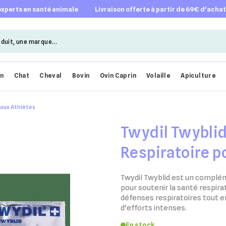
 experts en santé animale
livraison offerte à partir de 69€ d’acha
en
Chat
Cheval
Bovin
Ovin Caprin
Volaille
Apiculture
vaux Athlètes
Twydil Twyblid
Respiratoire p
Twydil Twyblid est un complé
pour soutenir la santé respira
défenses respiratoires tout e
d'efforts intenses.
En stock