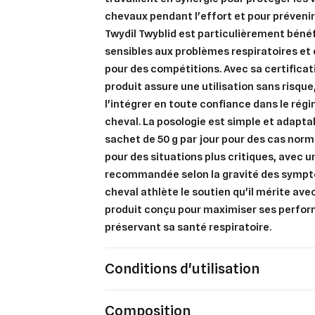
chevaux pendant l'effort et pour prévenir 
Twydil Twyblid est particulièrement béné
sensibles aux problèmes respiratoires et
pour des compétitions. Avec sa certificati
produit assure une utilisation sans risqu
l'intégrer en toute confiance dans le rég
cheval. La posologie est simple et adaptab
sachet de 50 g par jour pour des cas nor
pour des situations plus critiques, avec 
Cré
Co
recommandée selon la gravité des sympt
cheval athlète le soutien qu'il mérite ave
Ajo
Nom d
produit conçu pour maximiser ses perfo
Vous 
préservant sa santé respiratoire.
add_circle_outline
Conditions d'utilisation
An
An
Composition