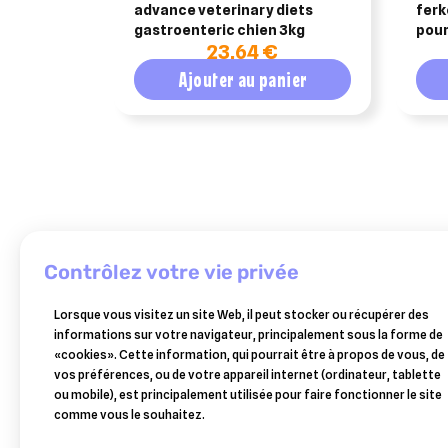
advance veterinary diets
ferk
gastroenteric chien 3kg
pour
23,64 €
Ajouter au panier
contrôlez votre vie privée
Lorsque vous visitez un site Web, il peut stocker ou récupérer des
TWYDIL
FARNAM
FARNAM
informations sur votre navigateur, principalement sous la forme de
twydil
farnam
farnam
«cookies». Cette information, qui pourrait être à propos de vous, de
vigorade
xantex
xantex
76,50 €
33,80 €
36,99 €
vos préférences, ou de votre appareil internet (ordinateur, tablette
sachet
poudre
4
ou mobile), est principalement utilisée pour faire fonctionner le site
10
seau
seringues
Ajouter au panier
Ajouter au panier
Ajouter au panier
comme vous le souhaitez.
x
de
de
50gr
1kg
12ml