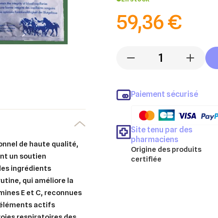
59,36 €
-
+
Paiement sécurisé
Site tenu par des
pharmaciens
onnel de haute qualité,
Origine des produits
ant un soutien
certifiée
des ingrédients
utine, qui améliore la
amines E et C, reconnues
 éléments actifs
voies respiratoires des