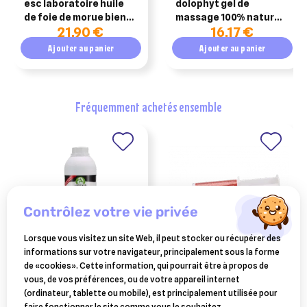
esc laboratoire huile
dolophyt gel de
de foie de morue bien-
massage 100% naturel
21,90 €
16,17 €
être et appétit 1l
membres du cheval 250
ml
Ajouter au panier
Ajouter au panier
fréquemment achetés ensemble
contrôlez votre vie privée
Lorsque vous visitez un site Web, il peut stocker ou récupérer des
informations sur votre navigateur, principalement sous la forme
AUDEVARD
AUDEVARD
de «cookies». Cette information, qui pourrait être à propos de
redplex plus performance
redplex booster
vous, de vos préférences, ou de votre appareil internet
du cheval audevard 1 litre
performance du cheval
(ordinateur, tablette ou mobile), est principalement utilisée pour
23,32 €
12,01 €
pate seringue 60 g
faire fonctionner le site comme vous le souhaitez.