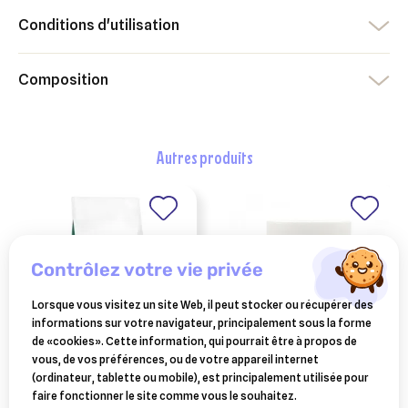
Conditions d'utilisation
Composition
autres produits
contrôlez votre vie privée
Lorsque vous visitez un site Web, il peut stocker ou récupérer des
informations sur votre navigateur, principalement sous la forme
de «cookies». Cette information, qui pourrait être à propos de
vous, de vos préférences, ou de votre appareil internet
royal canin veterinary
HORSE MASTER
(ordinateur, tablette ou mobile), est principalement utilisée pour
honey cicabee horse
diet chat satiety
faire fonctionner le site comme vous le souhaitez.
master baume
weight management -