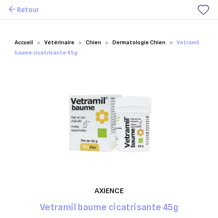
Retour
Mes favoris
Accueil
Vétérinaire
Chien
Dermatologie Chien
Vetramil
baume cicatrisante 45g
AXIENCE
Vetramil baume cicatrisante 45g