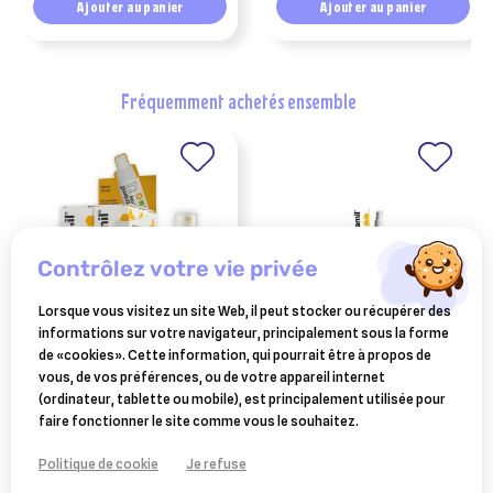
Ajouter au panier
Ajouter au panier
fréquemment achetés ensemble
contrôlez votre vie privée
Lorsque vous visitez un site Web, il peut stocker ou récupérer des
informations sur votre navigateur, principalement sous la forme
AXIENCE
AXIENCE
de «cookies». Cette information, qui pourrait être à propos de
vetramil spray cicatrisant
vetramil spray cicatrisant
vous, de vos préférences, ou de votre appareil internet
20ml
100ml
(ordinateur, tablette ou mobile), est principalement utilisée pour
12,99 €
27,76 €
faire fonctionner le site comme vous le souhaitez.
Ajouter au panier
Ajouter au panier
Politique de cookie
Je refuse