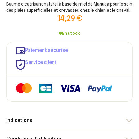
Baume cicatrisant naturel à base de miel de Manuqa pour le soin
des plaies superficielles et crevasses chez le chien et le cheval.
14,29 €
En stock
Paiement sécurisé
Service client
Indications
×
×
Connexion
Créer une liste d'envies
Conditions d'utilisation