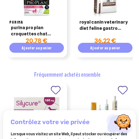
PURINA
royal canin veterinary
purina pro plan
diet feline gastro
croquettes chat
intestinal – 2 kg
20,78 €
36,22 €
delicate adult agneau
1.5kg
Ajouter au panier
Ajouter au panier
fréquemment achetés ensemble
contrôlez votre vie privée
Lorsque vous visitez un site Web, il peut stocker ou récupérer des