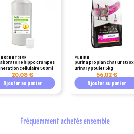
LABORATOIRE
PURINA
laboratoire hippo crampes
purina pro plan chat ur st/ox
neration cellulaire 500ml
urinary poulet 5kg
20,08 €
56,02 €
Ajouter au panier
Ajouter au panier
fréquemment achetés ensemble