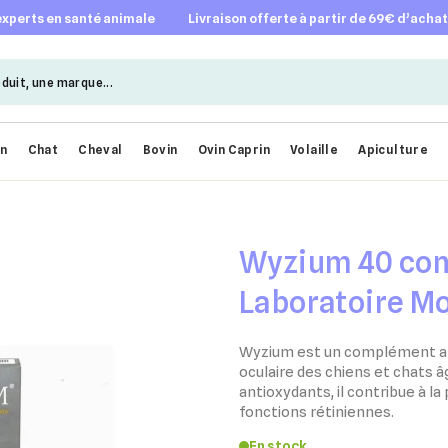
 experts en santé animale
livraison offerte à partir de 69€ d’acha
en
Chat
Cheval
Bovin
Ovin Caprin
Volaille
Apiculture
Wyzium 40 co
Laboratoire M
Wyzium est un complément ali
oculaire des chiens et chats â
antioxydants, il contribue à la
fonctions rétiniennes.
En stock