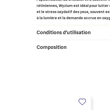
rétiniennes, Wyzium est idéal pour lutter 
et le stress oxydatif des yeux, souvent e
à la lumière et la demande accrue en oxy
Conditions d'utilisation
Cré
Co
Composition
Ajo
Nom d
Vous 
add_circle_outline
An
An