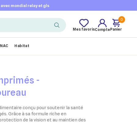
t avec mondial relay et gls
0
Mes favoris
Panier
Compte
NAC
Habitat
mprimés -
oureau
mentaire conçu pour soutenir la santé
gés. Grâce à sa formule riche en
 protection de la vision et au maintien des