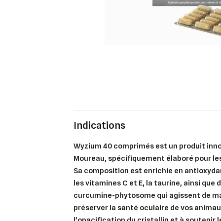
Indications
Wyzium 40 comprimés est un produit inno
Moureau, spécifiquement élaboré pour les
Sa composition est enrichie en antioxyda
les vitamines C et E, la taurine, ainsi que
curcumine-phytosome qui agissent de ma
préserver la santé oculaire de vos animaux
l'opacification du cristallin et à soutenir 