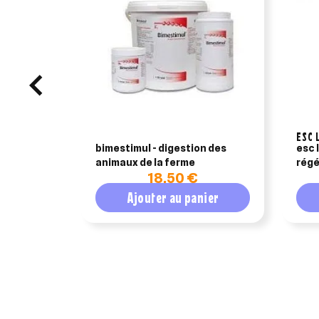
ESC 
bimestimul - digestion des
esc 
animaux de la ferme
régé
18,50 €
Ajouter au panier