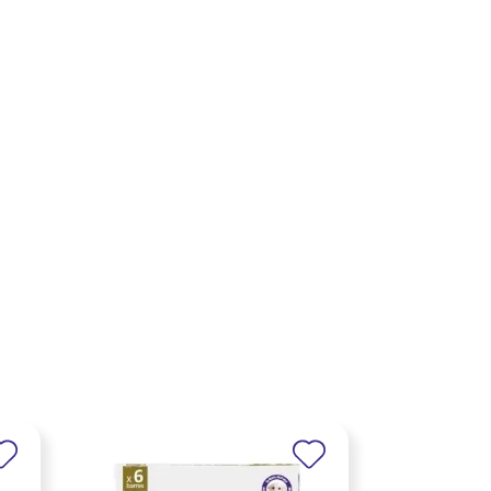
×
×
×