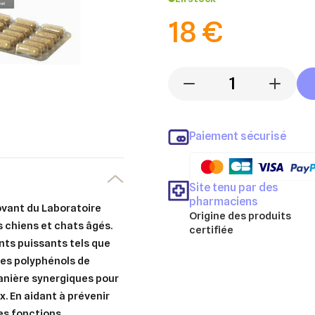
18 €
-
+
Paiement sécurisé
Site tenu par des
pharmaciens
vant du Laboratoire
Origine des produits
 chiens et chats âgés.
certifiée
nts puissants tels que
 des polyphénols de
nière synergiques pour
. En aidant à prévenir
les fonctions