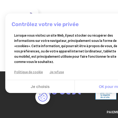
GREENVET
hepagreen
contrôlez votre vie privée
comprimés
17,41 €
–
Lorsque vous visitez un site Web, il peut stocker ou récupérer des
greenvet
Ajouter au panier
informations sur votre navigateur, principalement sous la forme de
–
«cookies». Cette information, qui pourrait être à propos de vous, de
boîte
vos préférences, ou de votre appareil internet (ordinateur, tablette
de
ou mobile), est principalement utilisée pour faire fonctionner le site
30
comme vous le souhaitez.
comprimés
–
Politique de cookie
Je refuse
chien
et
chat
Je choisis
OK pour mo
PAIEM