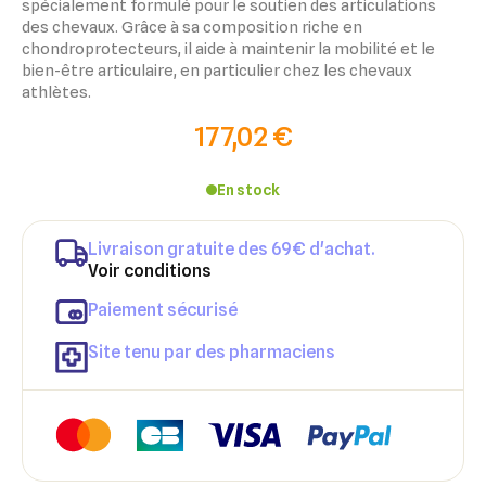
spécialement formulé pour le soutien des articulations
des chevaux. Grâce à sa composition riche en
chondroprotecteurs, il aide à maintenir la mobilité et le
bien-être articulaire, en particulier chez les chevaux
athlètes.
177,02 €
En stock
Livraison gratuite des 69€ d'achat.
×
×
Voir conditions
Connexion
Créer une liste d'envies
Paiement sécurisé
×
Ajouter à ma liste d'envies
Vous devez être connecté pour ajouter des produits à votre
Nom de la liste d'envies
Site tenu par des pharmaciens
liste d'envies.
add_circle_outline
Créer une nouvelle liste
Annuler
Créer une liste d'envies
Annuler
Connexion