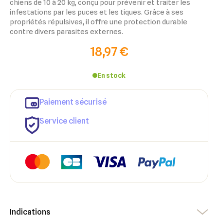
chiens de 10 à 20 kg, conçu pour prévenir et traiter les
infestations par les puces et les tiques. Grâce à ses
propriétés répulsives, il offre une protection durable
contre divers parasites externes.
18,97 €
En stock
×
Paiement sécurisé
×
Connexion
Créer une liste d'envies
Service client
×
Ajouter à ma liste d'envies
Vous devez être connecté pour ajouter des produits à votre
Nom de la liste d'envies
liste d'envies.
add_circle_outline
Créer une nouvelle liste
Annuler
Créer une liste d'envies
Annuler
Connexion
Indications