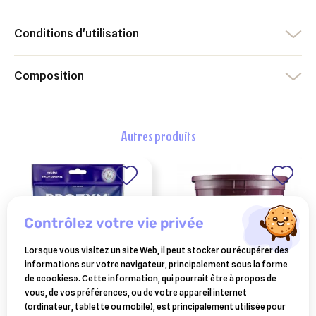
Conditions d'utilisation
Composition
autres produits
contrôlez votre vie privée
Lorsque vous visitez un site Web, il peut stocker ou récupérer des
informations sur votre navigateur, principalement sous la forme
de «cookies». Cette information, qui pourrait être à propos de
vous, de vos préférences, ou de votre appareil internet
prozym sticks rf2 - s/m
FARNAM
(ordinateur, tablette ou mobile), est principalement utilisée pour
farnam ice tight 24-
- hygiène bucco-