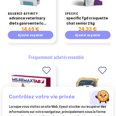
ADVANCE-AFFINITY
SPECIFIC
advance veterinary
specific fgd croquette
diets gasroenteric
chat senior 2 kg
14,65 €
24,33 €
sensitive chat 1,5kg
Ajouter au panier
Ajouter au panier
fréquemment achetés ensemble
contrôlez votre vie privée
Lorsque vous visitez un site Web, il peut stocker ou récupérer des
informations sur votre navigateur, principalement sous la forme
ELANCO ANIMAL
specific fjw joint support