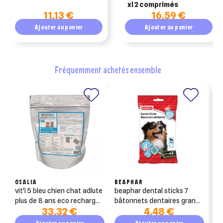
xl 2 comprimés
11,13 €
16,59 €
Ajouter au panier
Ajouter au panier
fréquemment achetés ensemble
OSALIA
BEAPHAR
vit'i 5 bleu chien chat adlute
beaphar dental sticks 7
plus de 8 ans eco recharge
bâtonnets dentaires grands
33,32 €
4,48 €
600gr
chien
Ajouter au panier
Ajouter au panier