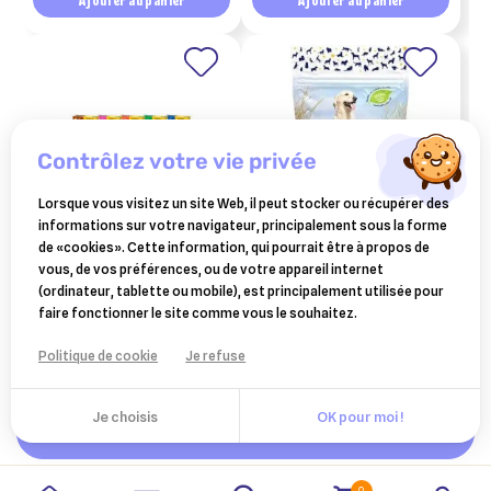
contrôlez votre vie privée
Lorsque vous visitez un site Web, il peut stocker ou récupérer des
informations sur votre navigateur, principalement sous la forme
de «cookies». Cette information, qui pourrait être à propos de
ELANCO ANIMAL
proden plaqueoff dental
vous, de vos préférences, ou de votre appareil internet
adtab elanco comprimé
croq' : friandises naturelles
(ordinateur, tablette ou mobile), est principalement utilisée pour
pour chien contre les puces
pour une hygiène bucco-
faire fonctionner le site comme vous le souhaitez.
45 €
11,68 €
et les tiques 3 cps (22 à 45
dentaire optimale
kg)
Ajouter au panier
Ajouter au panier
Politique de cookie
Je refuse
Je choisis
OK pour moi !
Ajouter au panier
0