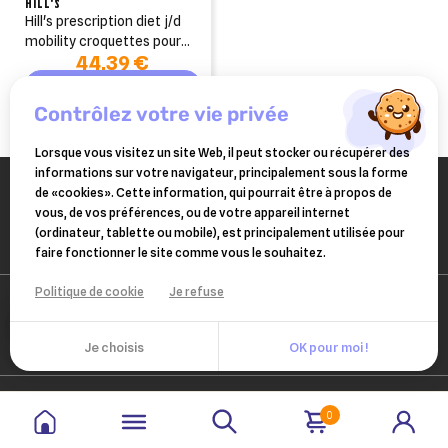
HILL'S
add_circle_outline
Créer une nouvelle liste
hill's prescription diet j/d
mobility croquettes pour
((cancelText))
((modalDeleteText))
44,39 €
Annuler
Créer une liste d'envies
Annuler
Connexion
chat au poulet 3 kg
Ajouter au panier
contrôlez votre vie privée
Lorsque vous visitez un site Web, il peut stocker ou récupérer des
informations sur votre navigateur, principalement sous la forme
de «cookies». Cette information, qui pourrait être à propos de
vous, de vos préférences, ou de votre appareil internet
(ordinateur, tablette ou mobile), est principalement utilisée pour
faire fonctionner le site comme vous le souhaitez.
Politique de cookie
Je refuse
Je choisis
OK pour moi !
0