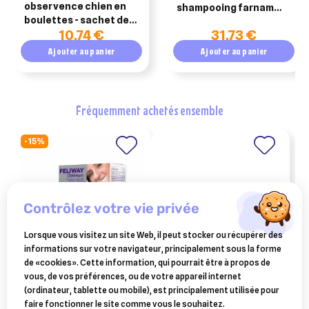
observence chien en
shampooing farnam
boulettes - sachet de
pour chevaux
10,74 €
31,73 €
15 boulettes
Ajouter au panier
Ajouter au panier
fréquemment achetés ensemble
-15%
contrôlez votre vie privée
Lorsque vous visitez un site Web, il peut stocker ou récupérer des
informations sur votre navigateur, principalement sous la forme
de «cookies». Cette information, qui pourrait être à propos de
CEVA SANTE ANIMALE
CEVA SANTE ANIMALE
vous, de vos préférences, ou de votre appareil internet
feliway optimum diffuseur
milbeguard duo chats – 2
(ordinateur, tablette ou mobile), est principalement utilisée pour
et recharge de 48 ml
comprimés (anciennement
28,85 €
8,99 €
faire fonctionner le site comme vous le souhaitez.
milbactor)