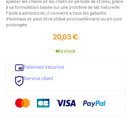
apaiser les chiens et les chats en période de stress, grâce
à sa formulation basée sur une protéine de lait naturelle.
Facile à administrer, il convient à tous les gabarits
d'animaux et peut être utilisé ponctuellement ou en cure
prolongée.
20,03 €
En stock
Paiement sécurisé
Service client
×
×
Connexion
Créer une liste d'envies