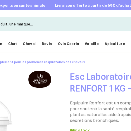
 experts en santé animale
livraison offerte à partir de 69€ d’acha
en
Chat
Cheval
Bovin
Ovin Caprin
Volaille
Apiculture
lément pour les problèmes respiratoires des chevaux
Esc Laboratoi
LIVRAISON
GRATUITE
RENFORT 1 KG 
les problèmes 
Equipulm Renfort est un com
pour soutenir la santé respira
chevaux
plantes naturelles aide à apaise
sécrétions bronchiques.
En stock