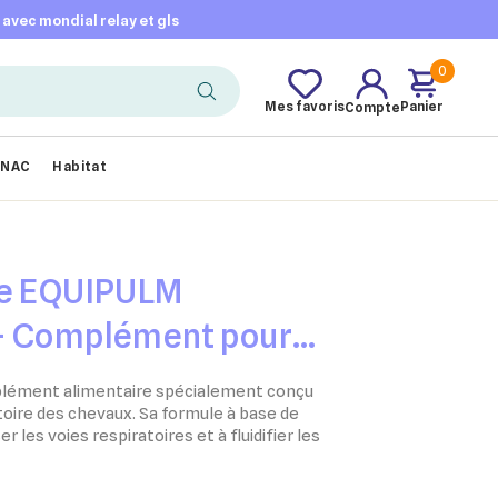
t avec mondial relay et gls
0
Mes favoris
Panier
Compte
NAC
Habitat
re EQUIPULM
– Complément pour
respiratoires des
plément alimentaire spécialement conçu
toire des chevaux. Sa formule à base de
r les voies respiratoires et à fluidifier les