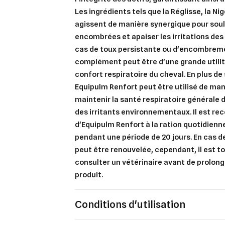
Les ingrédients tels que la Réglisse, la Ni
agissent de manière synergique pour sou
encombrées et apaiser les irritations des 
Cré
cas de toux persistante ou d'encombrem
Co
complément peut être d'une grande utilité
Ajo
confort respiratoire du cheval. En plus d
Nom d
Vous 
Equipulm Renfort peut être utilisé de ma
maintenir la santé respiratoire générale
add_circle_outline
des irritants environnementaux. Il est r
An
d'Equipulm Renfort à la ration quotidienn
An
pendant une période de 20 jours. En cas d
peut être renouvelée, cependant, il est t
consulter un vétérinaire avant de prolonge
produit.
Conditions d'utilisation