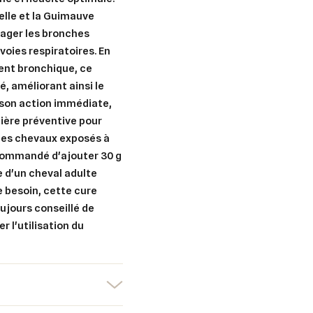
gelle et la Guimauve
lager les bronches
voies respiratoires. En
er une liste d'envies
ent bronchique, ce
nnexion
, améliorant ainsi le
uter à ma liste d'envies
e son action immédiate,
e la liste d'envies
devez être connecté pour ajouter des produits à votre liste d'envies.
nière préventive pour
 des chevaux exposés à
Créer une nouvelle liste
ecommandé d'ajouter 30 g
nuler
Connexion
e d'un cheval adulte
nuler
Créer une liste d'envies
e besoin, cette cure
oujours conseillé de
r l'utilisation du