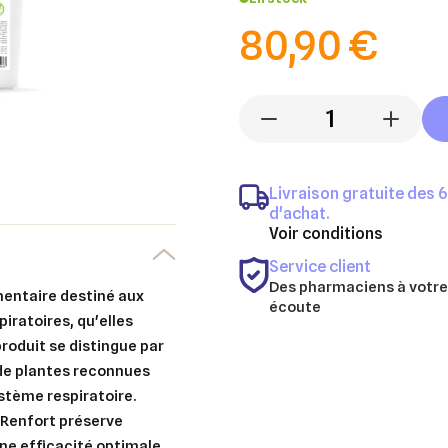
80,90 €
-
+
Livraison gratuite des 
d'achat.
Voir conditions
Service client
Des pharmaciens à votre
entaire destiné aux
écoute
iratoires, qu'elles
roduit se distingue par
 de plantes reconnues
ystème respiratoire.
 Renfort préserve
une efficacité optimale.