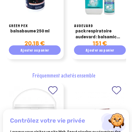
GREEN PEX
AUDEVARD
balsabaume 250 ml
pack respiratoire
audevard : balsamic
20,18 €
151 €
control 2kg + balsamic
air 500ml
Ajouter au panier
Ajouter au panier
fréquemment achetés ensemble
contrôlez votre vie privée
Lorsque vous visitez un site Web, il peut stocker ou récupérer des