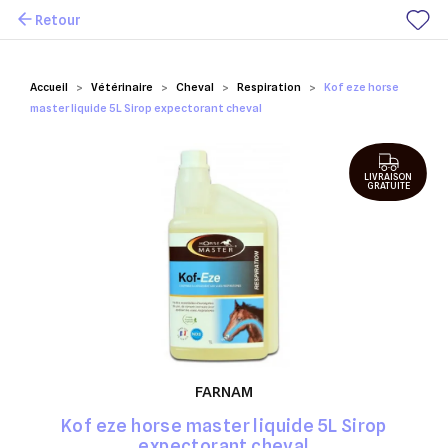
Retour
Mes favoris
Accueil
Vétérinaire
Cheval
Respiration
Kof eze horse
master liquide 5L Sirop expectorant cheval
LIVRAISON
GRATUITE
FARNAM
Kof eze horse master liquide 5L Sirop
expectorant cheval