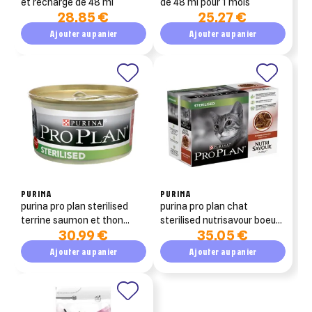
et recharge de 48 ml
de 48 ml pour 1 mois
28,85 €
25,27 €
Ajouter au panier
Ajouter au panier
PURINA
PURINA
purina pro plan sterilised
purina pro plan chat
terrine saumon et thon
sterilised nutrisavour boeuf
30,99 €
35,05 €
24x85g
26x85g
Ajouter au panier
Ajouter au panier