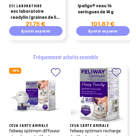
ESC LABORATOIRE
ipaligo® veau 16
Annuler
Créer une liste d'envies
Annuler
Connexion
esc laboratoire
seringues de 14 g
readylin /graines de lin
21,75 €
101,87 €
précuites digestion
cheval 1kg
Ajouter au panier
Ajouter au panier
fréquemment achetés ensemble
-15%
CEVA SANTE ANIMALE
CEVA SANTE ANIMALE
feliway optimum diffuseur
feliway optimum recharge