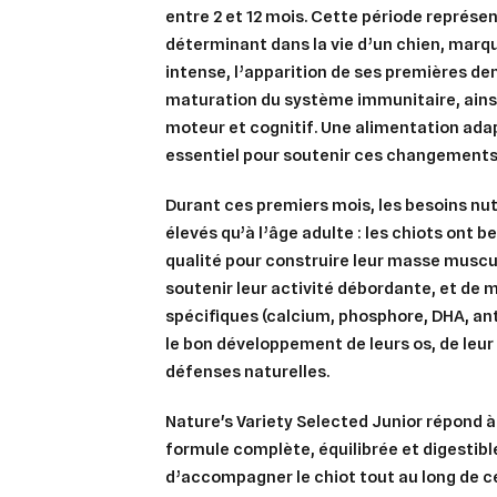
entre
2 et 12 mois
. Cette période représ
add_circle_outline
déterminant dans la vie d’un chien, marq
intense, l’apparition de ses premières den
An
An
maturation du système immunitaire, ains
moteur et cognitif. Une alimentation adap
essentiel pour soutenir ces changements
Durant ces premiers mois, les besoins nut
élevés qu’à l’âge adulte : les chiots ont b
qualité
pour construire leur masse muscul
soutenir leur activité débordante, et de
m
spécifiques
(calcium, phosphore, DHA, an
le bon développement de leurs os, de leur
défenses naturelles.
Nature's Variety Selected Junior répond à
formule complète, équilibrée et digestibl
d’accompagner le chiot tout au long de c