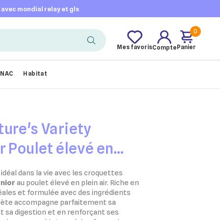
t avec mondial relay et gls
0
Mes favoris
Panier
Compte
NAC
Habitat
ure's Variety
r Poulet élevé en
chiot
 idéal dans la vie avec les croquettes
unior
au poulet élevé en plein air. Riche en
réales et formulée avec des ingrédients
plète accompagne parfaitement sa
t sa digestion et en renforçant ses