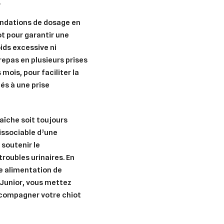
.
andations de dosage en
ot pour garantir une
ids excessive ni
 repas
en plusieurs prises
mois, pour faciliter la
iés à une prise
raîche
soit toujours
issociable d’une
soutenir le
troubles urinaires. En
e alimentation de
 Junior, vous mettez
ccompagner votre chiot