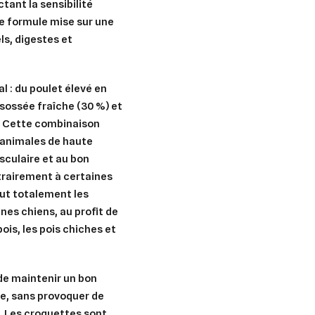
tant la sensibilité
te formule mise sur une
ls, digestes et
l : du
poulet élevé en
ésossée fraîche (30 %) et
). Cette combinaison
 animales de haute
sculaire et au bon
rairement à certaines
ut totalement les
nes chiens, au profit de
is, les pois chiches et
de maintenir un bon
ée, sans provoquer de
. Les croquettes sont