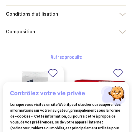
Conditions d'utilisation
Composition
autres produits
contrôlez votre vie privée
Lorsque vous visitez un site Web, il peut stocker ou récupérer des
informations sur votre navigateur, principalement sous la forme
de «cookies». Cette information, qui pourrait être à propos de
vous, de vos préférences, ou de votre appareil internet
ADVANCE-AFFINITY
KRKA
(ordinateur, tablette ou mobile), est principalement utilisée pour
advance sterilized
fyperix spot on petits