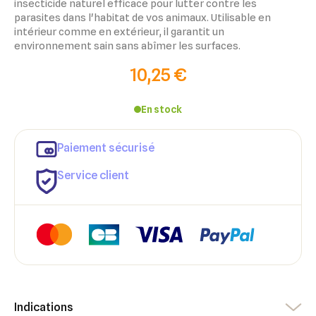
insecticide naturel efficace pour lutter contre les
parasites dans l'habitat de vos animaux. Utilisable en
intérieur comme en extérieur, il garantit un
environnement sain sans abîmer les surfaces.
10,25 €
En stock
×
Paiement sécurisé
×
Connexion
Créer une liste d'envies
Service client
×
Ajouter à ma liste d'envies
Vous devez être connecté pour ajouter des produits à votre
Nom de la liste d'envies
liste d'envies.
add_circle_outline
Créer une nouvelle liste
Annuler
Créer une liste d'envies
Annuler
Connexion
Indications