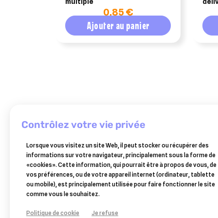
multiple
déli
0,85 €
Ajouter au panier
contrôlez votre vie privée
-5%
BEAPHAR
ADVANCE-
ADVANCE-
Lorsque vous visitez un site Web, il peut stocker ou récupérer des
care+,
AFFINITY
AFFINITY
informations sur votre navigateur, principalement sous la forme de
advance
advance
alimentation
«cookies». Cette information, qui pourrait être à propos de vous, de
veterinary
dental
pour
8,89 €
61,24 €
2,89 €
vos préférences, ou de votre appareil internet (ordinateur, tablette
diets
care
hamster
ou mobile), est principalement utilisée pour faire fonctionner le site
weight
stick
Ajouter au panier
Ajouter au panier
Ajouter au panier
nain
comme vous le souhaitez.
balance
chien
700
chien
medium/maxi
gr
Politique de cookie
Je refuse
medium/maxi
180gr