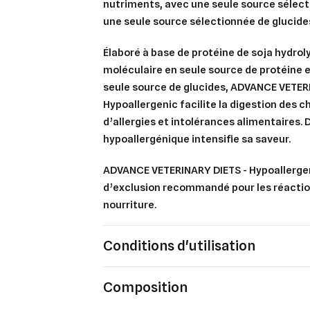
nutriments, avec une seule source sélect
une seule source sélectionnée de glucide
Élaboré à base de protéine de soja hydroly
moléculaire en seule source de protéine e
seule source de glucides, ADVANCE VETER
Hypoallergenic facilite la digestion des c
d’allergies et intolérances alimentaires.
hypoallergénique intensifie sa saveur.
Cré
Co
ADVANCE VETERINARY DIETS - Hypoallergen
d’exclusion recommandé pour les réaction
Ajo
Nom d
Vous 
nourriture.
add_circle_outline
Conditions d'utilisation
An
An
Composition