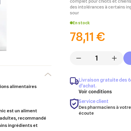
complet pour chiots et chien
des intolérances à certains i
sour
En stock
78,11 €
-
+
Livraison gratuite des 
d'achat.
Voir conditions
Service client
Des pharmaciens à votre
ic est un aliment
écoute
s adultes, recommandé
ains ingrédients et