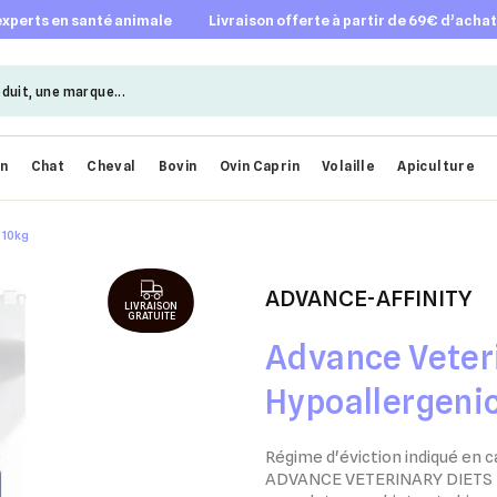
 experts en santé animale
livraison offerte à partir de 69€ d’acha
en
Chat
Cheval
Bovin
Ovin Caprin
Volaille
Apiculture
 10kg
ADVANCE-AFFINITY
LIVRAISON
GRATUITE
Advance Veter
Hypoallergenic
Régime d'éviction indiqué en c
ADVANCE VETERINARY DIETS - H