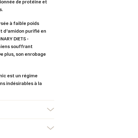
ionnée de protéine et
s.
sée à faible poids
t d’amidon purifié en
INARY DIETS -
hiens souffrant
 De plus, son enrobage
er une liste d'envies
nnexion
ic est un régime
s indésirables à la
uter à ma liste d'envies
e la liste d'envies
devez être connecté pour ajouter des produits à votre liste d'envies.
Créer une nouvelle liste
nuler
Connexion
nuler
Créer une liste d'envies