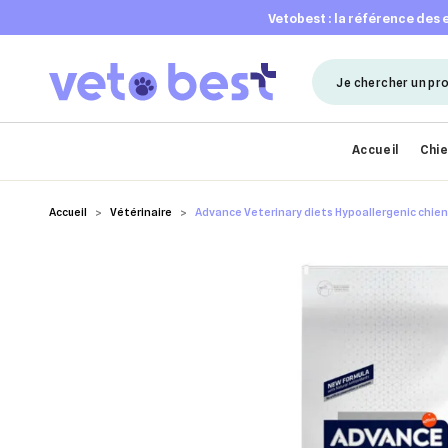
vetobest : la référence des
Accueil
Chi
Accueil
Vétérinaire
Advance Veterinary diets Hypoallergenic chien