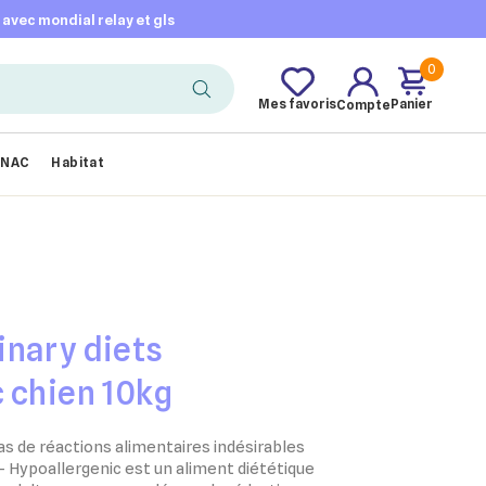
t avec mondial relay et gls
0
Mes favoris
Panier
Compte
NAC
Habitat
inary diets
 chien 10kg
as de réactions alimentaires indésirables
ypoallergenic est un aliment diététique