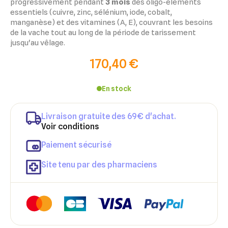
progressivement pendant
3 mois
des oligo-éléments
essentiels (cuivre, zinc, sélénium, iode, cobalt,
manganèse) et des vitamines (A, E), couvrant les besoins
de la vache tout au long de la période de tarissement
jusqu'au vêlage.
170,40 €
En stock
Livraison gratuite des 69€ d'achat.
×
×
Voir conditions
Connexion
Créer une liste d'envies
Paiement sécurisé
×
Ajouter à ma liste d'envies
Vous devez être connecté pour ajouter des produits à votre
Nom de la liste d'envies
Site tenu par des pharmaciens
liste d'envies.
add_circle_outline
Créer une nouvelle liste
Annuler
Créer une liste d'envies
Annuler
Connexion