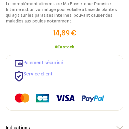
Le
complément alimentaire Ma Basse-cour Parasite
Interne
est un
vermifuge pour volaille
à base de plantes
qui
agit sur les parasites internes
, pouvant causer des
maladies aux poules notamment.
14,89 €
En stock
Paiement sécurisé
Service client
×
×
Connexion
Créer une liste d'envies
Indications