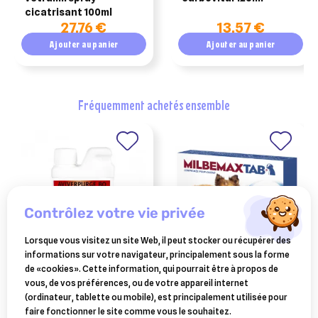
cicatrisant 100ml
27,76 €
13,57 €
Ajouter au panier
Ajouter au panier
fréquemment achetés ensemble
contrôlez votre vie privée
Lorsque vous visitez un site Web, il peut stocker ou récupérer des
informations sur votre navigateur, principalement sous la forme
BONNE
ELANCO ANIMAL
de «cookies». Cette information, qui pourrait être à propos de
aviverpurge (vermifuge
milbemaxtab vermifuge
vous, de vos préférences, ou de votre appareil internet
volaille) 500ml
chien 5 kg 2 cp
(ordinateur, tablette ou mobile), est principalement utilisée pour
24,50 €
14,90 €
faire fonctionner le site comme vous le souhaitez.