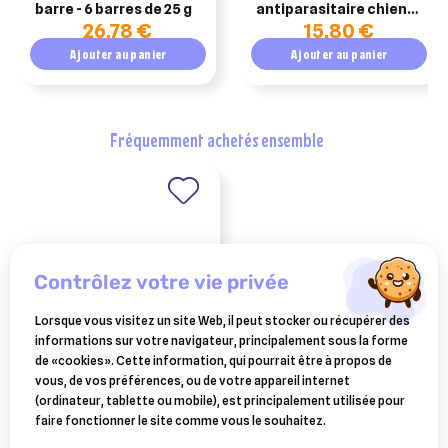
barre - 6 barres de 25 g
antiparasitaire chien
26,78 €
15,80 €
10 à 20kg boîte de 3
pipettes
Ajouter au panier
Ajouter au panier
134mg/120.6mg
fréquemment achetés ensemble
contrôlez votre vie privée
Lorsque vous visitez un site Web, il peut stocker ou récupérer des
informations sur votre navigateur, principalement sous la forme
de «cookies». Cette information, qui pourrait être à propos de
CEVA SANTE ANIMALE
vous, de vos préférences, ou de votre appareil internet
milbeguard petits chiens et
(ordinateur, tablette ou mobile), est principalement utilisée pour
chiots - 10 kg 2 comprimés
4,45 €
faire fonctionner le site comme vous le souhaitez.
(anciennement milbactor)
Ajouter au panier