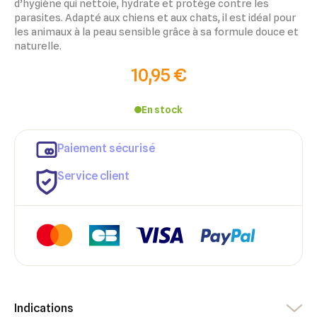
d’hygiène qui nettoie, hydrate et protège contre les
parasites. Adapté aux chiens et aux chats, il est idéal pour
les animaux à la peau sensible grâce à sa formule douce et
naturelle.
10,95 €
En stock
Paiement sécurisé
Service client
×
×
Connexion
Créer une liste d'envies
Indications