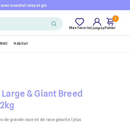
t avec mondial relay et gls
0
Mes favoris
Panier
Compte
NAC
Habitat
 Large & Giant Breed
12kg
s de grande race et de race géante (plus