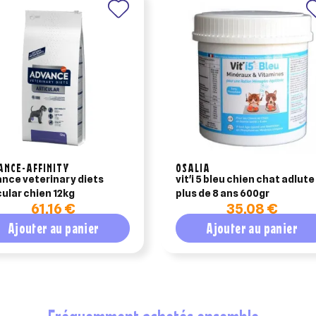
ANCE-AFFINITY
OSALIA
nce veterinary diets
vit'i 5 bleu chien chat adlute
cular chien 12kg
plus de 8 ans 600gr
61,16 €
35,08 €
Ajouter au panier
Ajouter au panier