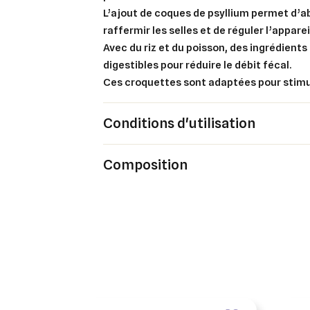
L’ajout de coques de psyllium permet
d’a
add_circle_outline
raffermir les selle
s et de
réguler l’apparei
Avec du riz et du poisson,
des ingrédients
An
An
digestibles
pour réduire le débit fécal.
Ces croquettes sont adaptées pour stimul
Conditions d'utilisation
Composition