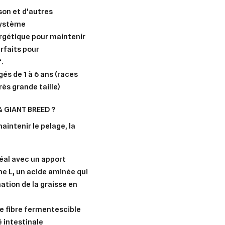
son et d'autres
ystème
ergétique pour maintenir
arfaits pour
.
gés de 1 à 6 ans (races
rès grande taille)
& GIANT BREED ?
aintenir le pelage, la
éal avec un apport
ne L, un acide aminée qui
er une liste d'envies
mation de la graisse en
nnexion
e fibre fermentescible
uter à ma liste d'envies
e la liste d'envies
devez être connecté pour ajouter des produits à votre liste d'envies.
é intestinale