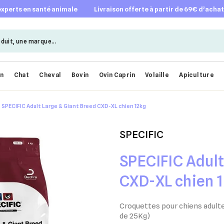
 experts en santé animale
livraison offerte à partir de 69€ d’acha
en
Chat
Cheval
Bovin
Ovin Caprin
Volaille
Apiculture
SPECIFIC Adult Large & Giant Breed CXD-XL chien 12kg
SPECIFIC
SPECIFIC Adult
CXD-XL chien 
Croquettes pour chiens adulte
de 25Kg)