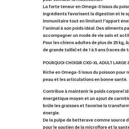
La forte teneur en
Omega-3
issus du pois
ingrédients favorisent la
digestion
et le
s
immunitaire
tout en limitant l’apport én
l’animal à son poids idéal. Des aliments p
accompagner un mode de vie sain et actif
Pour les chiens adultes de plus de 25 kg, â
de grande taille) et de 1 à 5 ans (races de t
POURQUOI CHOISIR CXD-XL ADULT LARGE 
Riche en
Omega-3
issus du poisson pour m
peau et les articulations en bonne santé.
Contribue à
maintenir le poids corporel
id
énergétique moyen et un ajout de carniti
Cré
brûle les graisses et favorise la transfor
Co
énergie.
De la pulpe de betterave comme source d
Ajo
Nom d
Vous 
pour le soutien de la microflore et la sant