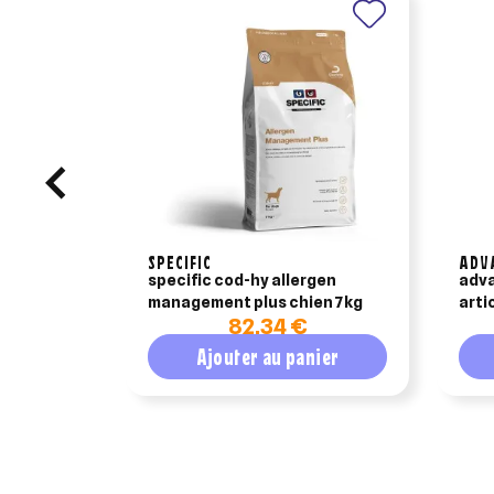
SPECIFIC
ADV
specific cod-hy allergen
adva
management plus chien 7kg
arti
82,34 €
Ajouter au panier