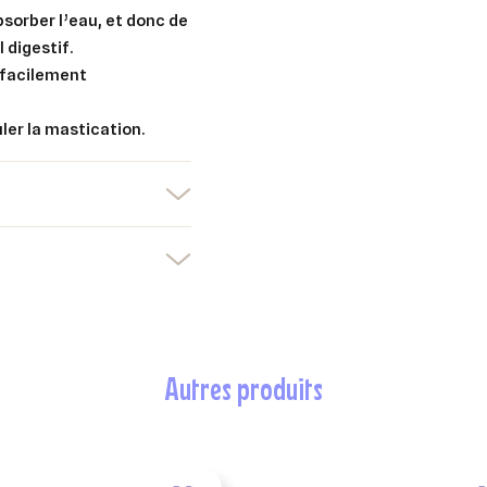
bsorber l’eau, et donc de
Créer une nouvelle liste
l digestif.
 facilement
nuler
Connexion
nuler
Créer une liste d'envies
er la mastication.
autres produits