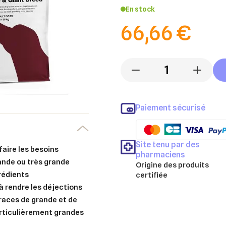
En stock
66,66 €
-
+
Paiement sécurisé
Site tenu par des
faire les besoins
pharmaciens
rande ou très grande
Origine des produits
grédients
certifiée
à rendre les déjections
races de grande et de
articulièrement grandes