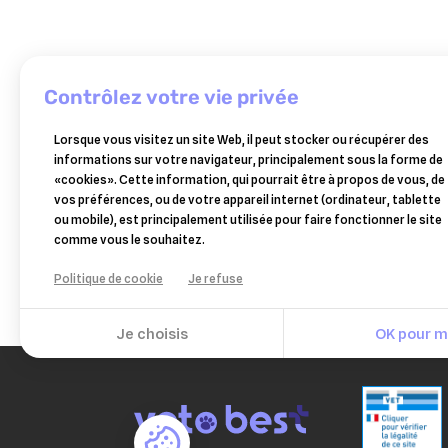
contrôlez votre vie privée
CEVA
TVM
otolane
SANTE
Lorsque vous visitez un site Web, il peut stocker ou récupérer des
ANIMALE
hygiène
informations sur votre navigateur, principalement sous la forme de
douxo
des
«cookies». Cette information, qui pourrait être à propos de vous, de
s3
oreilles
15,88 €
11,18 €
vos préférences, ou de votre appareil internet (ordinateur, tablette
seborrhée
135
ou mobile), est principalement utilisée pour faire fonctionner le site
shampooing
Ajouter au panier
Ajouter au panier
ml
comme vous le souhaitez.
200ml
Politique de cookie
Je refuse
Je choisis
OK pour mo