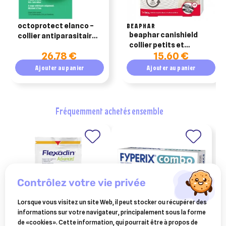
octoprotect elanco –
BEAPHAR
beaphar canishield
collier antiparasitaire
collier petits et
petit chien
26,78 €
15,60 €
moyens chiens 1 collier
Ajouter au panier
Ajouter au panier
fréquemment achetés ensemble
contrôlez votre vie privée
Lorsque vous visitez un site Web, il peut stocker ou récupérer des
informations sur votre navigateur, principalement sous la forme
de «cookies». Cette information, qui pourrait être à propos de
VÉTOQUINOL
KRKA