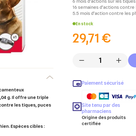
6 mois d'actions sur les tiques
16 semaines d'actions contre 
5.5 mois d'action contre les
En stock
29,71 €
-
+
Paiement sécurisé
dicamenteux
4 g. Il offre une triple
Site tenu par des
contre les tiques, puces
pharmaciens
Origine des produits
certifiée
hien. Espèces cibles :