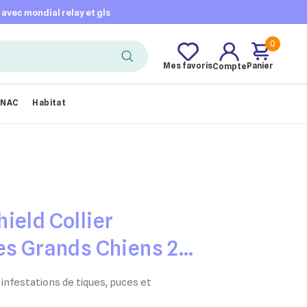
t avec mondial relay et gls
0
Mes favoris
Panier
Compte
NAC
Habitat
ield Collier
es Grands Chiens 2
infestations de tiques, puces et