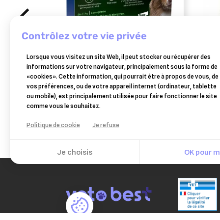
contrôlez votre vie privée
ELANCO ANIMAL
BEA
Lorsque vous visitez un site Web, il peut stocker ou récupérer des
capstar (57mg) comprimés anti-
beaph
informations sur votre navigateur, principalement sous la forme de
puces chiens plus 11 kg
moyen
«cookies». Cette information, qui pourrait être à propos de vous, de
18,90 €
vos préférences, ou de votre appareil internet (ordinateur, tablette
Ajouter au panier
ou mobile), est principalement utilisée pour faire fonctionner le site
comme vous le souhaitez.
Politique de cookie
Je refuse
Je choisis
OK pour mo