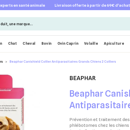
 experts en santé animale
livraison offerte à partir de 69€ d’acha
en
Chat
Cheval
Bovin
Ovin Caprin
Volaille
Apiculture
rs
Beaphar Canishield Collier Antiparasitaires Grands Chiens 2 Colliers
BEAPHAR
Beaphar Canish
Antiparasitair
Colliers
Prévention et traitement des 
phlébotomes chez les chiens