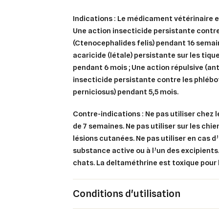
Indications : Le médicament vétérinaire e
Une action insecticide persistante contr
(Ctenocephalides felis) pendant 16 semai
acaricide (létale) persistante sur les tique
pendant 6 mois ; Une action répulsive (a
insecticide persistante contre les phlé
perniciosus) pendant 5,5 mois.
Contre-indications : Ne pas utiliser chez 
de 7 semaines. Ne pas utiliser sur les chi
lésions cutanées. Ne pas utiliser en cas d’
substance active ou à l’un des excipients. 
chats.
La deltaméthrine est toxique pour 
Cré
Co
Conditions d'utilisation
Ajo
Nom d
Vous 