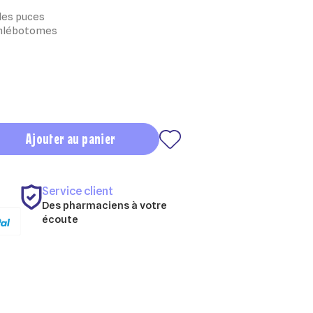
les puces
 phlébotomes
Ajouter au panier
Service client
Des pharmaciens à votre
écoute