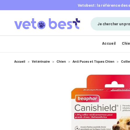
vetobest : la référence des
Accueil
Chi
Accueil
Vétérinaire
Chien
Anti Puces et Tiques Chien
Collie