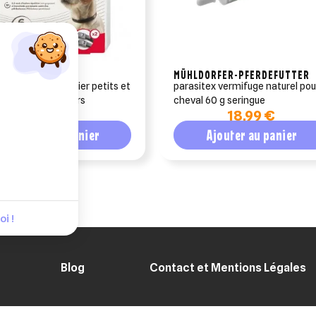
PHAR
MÜHLDORFER-PFERDEFUTTER
ar canishield collier petits et
parasitex vermifuge naturel pou
s chiens 2 colliers
cheval 60 g seringue
25,61 €
18,99 €
Ajouter au panier
Ajouter au panier
i !
Blog
Contact et Mentions Légales