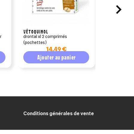
VÉTOQUINOL
ELANCO ANIM
r
drontal xl 2 comprimés
capstar (11.
(pochettes)
anti-puces cha
14,49 €
1
Ajouter au panier
Ajout
Conditions générales de vente