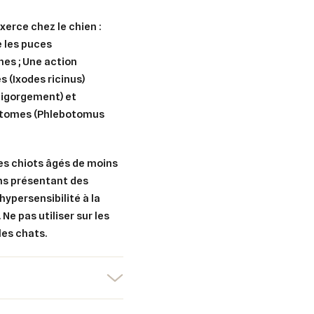
xerce chez le chien :
e les puces
nes ; Une action
s (Ixodes ricinus)
ntigorgement) et
botomes (Phlebotomus
les chiots âgés de moins
ens présentant des
hypersensibilité à la
Ne pas utiliser sur les
les chats.
er une liste d'envies
nnexion
uter à ma liste d'envies
e la liste d'envies
devez être connecté pour ajouter des produits à votre liste d'envies.