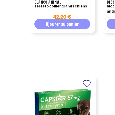
ELANCO ANIMAL
BIO
seresto collier grands chiens
bioc
anti
42,20 €
moye
Ajouter au panier