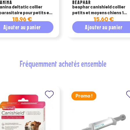
CANINA
BEAPHAR
anina deltatic collier
beaphar canishield collier
parasitaire pour petits et
petits et moyens chiens 1
18,96 €
15,60 €
ns chiens
collier
Ajouter au panier
Ajouter au panier
fréquemment achetés ensemble
Promo !